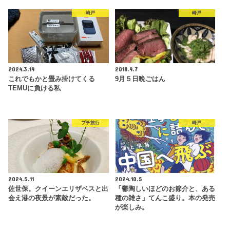
崎戸
崎戸
2024.3.19
2018.9.7
これでもかと畳み掛けてくる
9月５日晩ごはん
TEMUに負ける私
プチ旅行
崎戸
2024.5.11
2024.10.5
佐世保。クイーンエリザベスと出
「鬱陶しいほどのお節介と、ある
会え港の夜景が素敵だった。
種の雑さ」てんこ盛り。本の発売
が楽しみ。