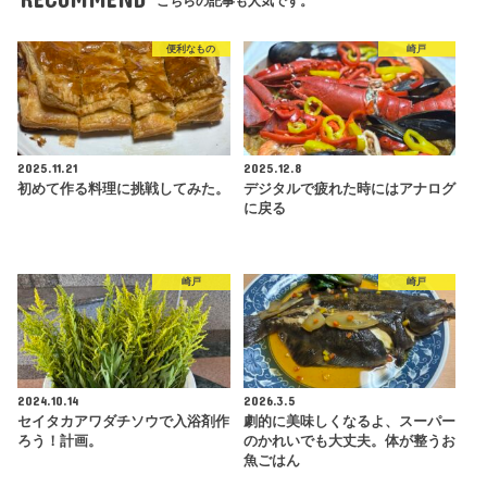
こちらの記事も人気です。
便利なもの
崎戸
2025.11.21
2025.12.8
初めて作る料理に挑戦してみた。
デジタルで疲れた時にはアナログ
に戻る
崎戸
崎戸
2024.10.14
2026.3.5
セイタカアワダチソウで入浴剤作
劇的に美味しくなるよ、スーパー
ろう！計画。
のかれいでも大丈夫。体が整うお
魚ごはん