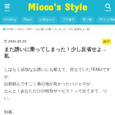
Micco's Style
menu
search
Cooking
Place
お宿はらだ
プチ旅行
買い物
PCとかiP
HOME
Place
崎戸
また誘いに乗ってしまった！少し反省せよ→私
2024.05.20
崎戸
また誘いに乗ってしまった！少し反省せよ→
私
しばらく頑強なお誘いにも耐えて、控えていたTEMUです
が、
以前頼んですごく着心地が良かったパジャマが、
なんと！あなただけの特別サービス！って出てきて、つ
い。
到着。