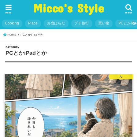
Micco's Style
menu
search
Cooking
Place
お宿はらだ
プチ旅行
買い物
PCとかiP
HOME
PCとかiPadとか
CATEGORY
PCとかiPadとか
AI