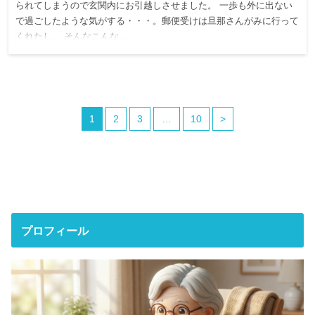
られてしまうので玄関内にお引越しさせました。 一歩も外に出ない
で過ごしたような気がする・・・。郵便受けは旦那さんがみに行って
くれたし。 そんなこんな…
1
2
3
…
10
>
プロフィール