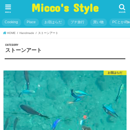
Micco's Style
menu
search
Cooking
Place
お宿はらだ
プチ旅行
買い物
PCとかiP
HOME
Handmade
ストーンアート
CATEGORY
ストーンアート
お宿はらだ