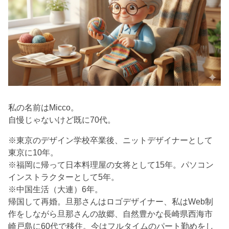
私の名前はMicco。
自慢じゃないけど既に70代。
※東京のデザイン学校卒業後、ニットデザイナーとして
東京に10年。
※福岡に帰って日本料理屋の女将として15年。パソコン
インストラクターとして5年。
※中国生活（大連）6年。
帰国して再婚。旦那さんはロゴデザイナー、私はWeb制
作をしながら旦那さんの故郷、自然豊かな長崎県西海市
崎戸島に60代で移住。今はフルタイムのパート勤めをし