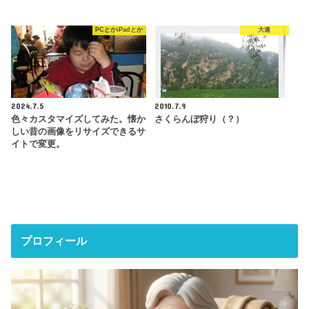
PCとかiPadとか
大連
2024.7.5
2010.7.9
色々カスタマイズしてみた。懐か
さくらんぼ狩り（？）
しい昔の画像をリサイズできるサ
イトで変更。
プロフィール