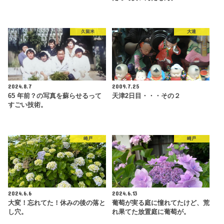
久留米
大連
2024.8.7
2009.7.25
65 年前？の写真を蘇らせるって
天津2日目・・・その２
すごい技術。
崎戸
崎戸
2024.6.6
2024.6.13
大変！忘れてた！休みの後の落と
葡萄が実る庭に憧れてたけど、荒
し穴。
れ果てた放置庭に葡萄が。