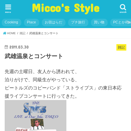
Micco's Style
menu
search
Cooking
Place
お宿はらだ
プチ旅行
買い物
PCとかiP
HOME
雑記
武雄温泉とコンサート
2011.03.30
雑記
武雄温泉とコンサート
先週の土曜日、友人から誘われて、
泊りがけで、同級生がやっている、
ビートルズのコピーバンド「ストライプス」の東日本応
援ライブコンサートに行ってきた。