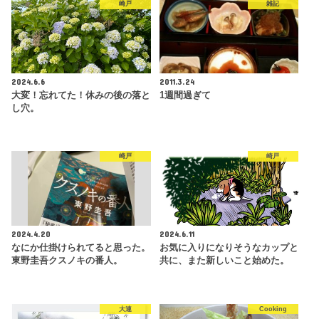
崎戸
雑記
2024.6.6
2011.3.24
大変！忘れてた！休みの後の落と
1週間過ぎて
し穴。
崎戸
崎戸
2024.4.20
2024.6.11
なにか仕掛けられてると思った。
お気に入りになりそうなカップと
東野圭吾クスノキの番人。
共に、また新しいこと始めた。
大連
Cooking