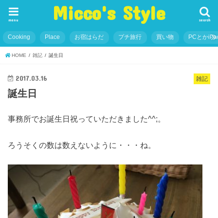
Micco's Style
menu
search
Cooking
Place
お宿はらだ
プチ旅行
買い物
PCとかiP
HOME
雑記
誕生日
2017.03.16
雑記
誕生日
事務所でお誕生日祝っていただきました^^;。
ろうそくの数は数えないように・・・ね。