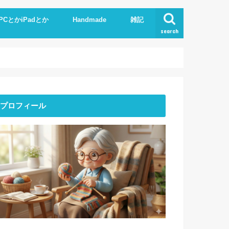
PCとかiPadとか
Handmade
雑記
search
Phone
pad
xcel.Word
I
Knit
ストーンアート
服作り
読書
プロフィール