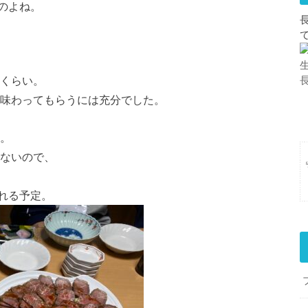
のよね。
gくらい。
ど味わってもらうには充分でした。
下。
しないので、
れる予定。