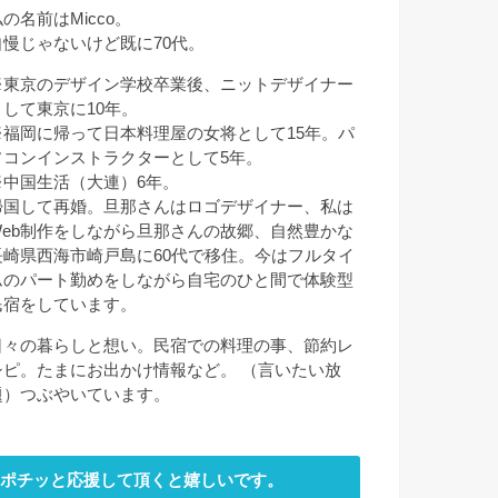
の名前はMicco。
自慢じゃないけど既に70代。
※東京のデザイン学校卒業後、ニットデザイナー
として東京に10年。
※福岡に帰って日本料理屋の女将として15年。パ
ソコンインストラクターとして5年。
※中国生活（大連）6年。
帰国して再婚。旦那さんはロゴデザイナー、私は
Web制作をしながら旦那さんの故郷、自然豊かな
長崎県西海市崎戸島に60代で移住。今はフルタイ
ムのパート勤めをしながら自宅のひと間で体験型
民宿をしています。
日々の暮らしと想い。民宿での料理の事、節約レ
シピ。たまにお出かけ情報など。 （言いたい放
題）つぶやいています。
ポチッと応援して頂くと嬉しいです。