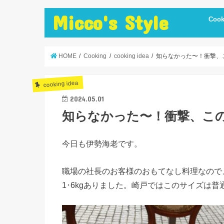
Micco's Style
Cook
cooki
冷蔵庫
手抜き
ダイエ
節約レ
保存食
炊飯器
簡単お
低温調
簡単＋
まかな
お弁当
レシピ
美味し
便利調
HOME
Cooking
cooking idea
知らなかった〜！衝撃、
cooking idea
2024.05.01
知らなかった〜！衝撃、こ
今日も伊勢海老です。
職場の社長のお客様のおもてなし料理なので
1･6kgありました。崎戸ではこのサイズは