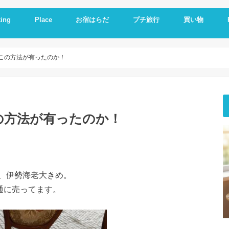
ing
Place
お宿はらだ
プチ旅行
買い物
ng idea
の残り物で作る
簡単レシピ
ットレシピ
シピ
料理
やつ
理
一品
い
とか
いもの
理器
崎戸
佐世保
長崎
大連
久留米
福岡
修学旅行
体験民宿夕ご飯
体験民宿朝食
Hotel
朝食
ランチ
夕食
海外通販
i
i
E
A
この方法が有ったのか！
の方法が有ったのか！
、伊勢海老大きめ。
普通に売ってます。