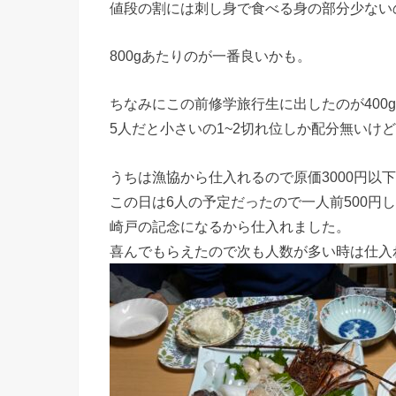
値段の割には刺し身で食べる身の部分少ない
800gあたりのが一番良いかも。
ちなみにこの前修学旅行生に出したのが400
5人だと小さいの1~2切れ位しか配分無いけ
うちは漁協から仕入れるので原価3000円以
この日は6人の予定だったので一人前500円
崎戸の記念になるから仕入れました。
喜んでもらえたので次も人数が多い時は仕入