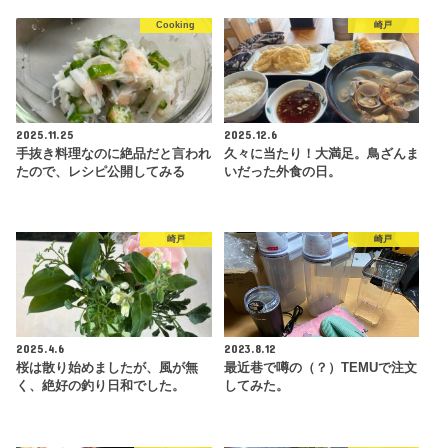
Cooking
崎戸
2025.11.25
2025.12.6
手抜き料理なのに絶品だと言われ
久々に当たり！大満足。鳥ざんま
たので、レシピ公開してみる
いだった外食の日。
崎戸
崎戸
2025.4.6
2023.8.12
桜は散り始めましたが、風が無
最近巷で噂の（？）TEMUで注文
く、絶好の釣り日和でした。
してみた。