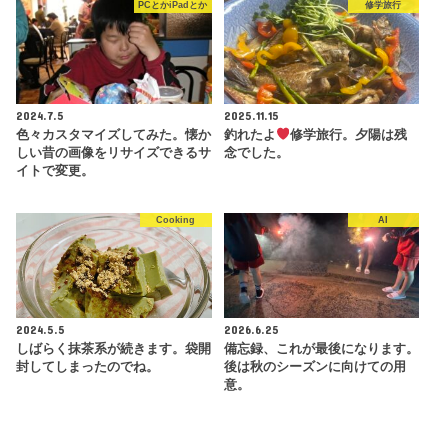
PCとかiPadとか
修学旅行
2024.7.5
2025.11.15
色々カスタマイズしてみた。懐か
釣れたよ
修学旅行。夕陽は残
しい昔の画像をリサイズできるサ
念でした。
イトで変更。
Cooking
AI
2024.5.5
2026.6.25
しばらく抹茶系が続きます。袋開
備忘録、これが最後になります。
封してしまったのでね。
後は秋のシーズンに向けての用
意。