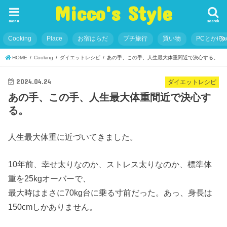
Micco's Style
menu
search
Cooking
Place
お宿はらだ
プチ旅行
買い物
PCとかiP
HOME
Cooking
ダイエットレシピ
あの手、この手、人生最大体重間近で決心する。
2024.04.24
ダイエットレシピ
あの手、この手、人生最大体重間近で決心す
る。
人生最大体重に近づいてきました。
10年前、幸せ太りなのか、ストレス太りなのか、標準体
重を25kgオーバーで、
最大時はまさに70kg台に乗る寸前だった。あっ、身長は
150cmしかありません。