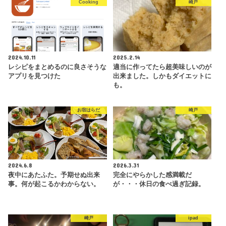
Cooking
崎戸
2024.10.11
2025.2.14
レシピをまとめるのに良さそうな
適当に作ってたら超美味しいのが
アプリを見つけた
出来ました。しかもダイエットに
も。
お宿はらだ
崎戸
2024.6.8
2026.3.31
夜中にあたふた。予期せぬ出来
完全にやらかした感満載だ
事。何が起こるかわからない。
が・・・休日の食べ過ぎ記録。
崎戸
ipad