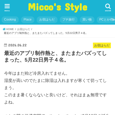
Micco's Style
menu
search
Cooking
Place
お宿はらだ
プチ旅行
買い物
PCとかiP
HOME
お宿はらだ
最近のアプリ制作熱と、またまたバズってしまった、5月22日男子４名。
2026.06.22
お宿はらだ
最近のアプリ制作熱と、またまたバズってし
まった、5月22日男子４名。
今年はまだ殆ど冷房入れてません。
湿度が高いのでたまに除湿は入れますが寒くて切ってし
まう。
このまま暑くならないと良いけど、それはまぁ無理です
よね。