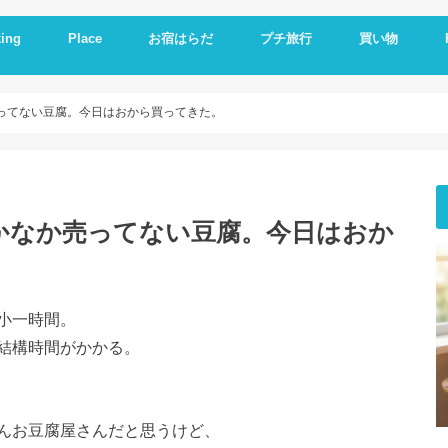
ing
Place
お宿はらだ
プチ旅行
買い物
ng idea
の残り物で作る
簡単レシピ
ットレシピ
シピ
料理
やつ
理
一品
い
とか
いもの
理器
崎戸
佐世保
長崎
大連
久留米
福岡
修学旅行
体験民宿夕ご飯
体験民宿朝食
Hotel
朝食
ランチ
夕食
海外通販
i
i
E
A
ってない豆腐。今日はおから買ってきた。
かなか売ってない豆腐。今日はおか
小一時間。
結構時間がかかる。
んお豆腐屋さんだと思うけど、