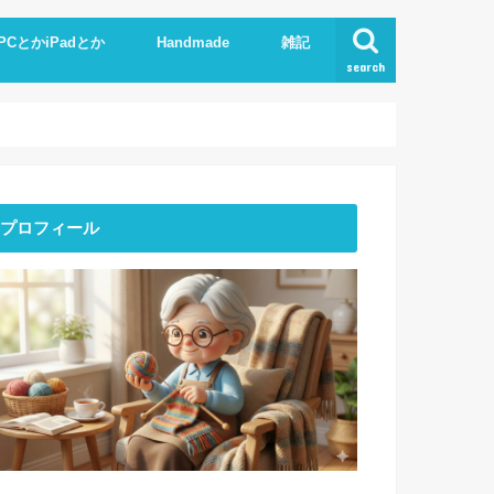
PCとかiPadとか
Handmade
雑記
search
Phone
pad
xcel.Word
I
Knit
ストーンアート
服作り
読書
プロフィール