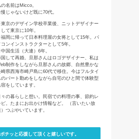
の名前はMicco。
自慢じゃないけど既に70代。
※東京のデザイン学校卒業後、ニットデザイナー
として東京に10年。
※福岡に帰って日本料理屋の女将として15年。パ
ソコンインストラクターとして5年。
※中国生活（大連）6年。
帰国して再婚。旦那さんはロゴデザイナー、私は
Web制作をしながら旦那さんの故郷、自然豊かな
長崎県西海市崎戸島に60代で移住。今はフルタイ
ムのパート勤めをしながら自宅のひと間で体験型
民宿をしています。
日々の暮らしと想い。民宿での料理の事、節約レ
シピ。たまにお出かけ情報など。 （言いたい放
題）つぶやいています。
ポチッと応援して頂くと嬉しいです。