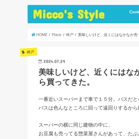
Micco's Style
Cook
cooki
冷蔵庫
手抜き
ダイエ
節約レ
保存食
炊飯器
簡単お
低温調
簡単＋
まかな
お弁当
レシピ
美味し
便利調
HOME
Place
崎戸
美味しいけど、近くにはなかなか売
崎戸
2024.07.29
美味しいけど、近くにはな
ら買ってきた。
一番近いスーパーまで車で１５分。バスだと
バスは色んなところに回って遠回りするから
スーパーの横に同じ建物の中に、
お豆腐も売ってる惣菜屋さんがあって、たぶ