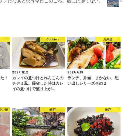
タレだなぁと思う今日このごろ。歳には勝てない。
戸
Cooking
お弁当
2024.12.2
2024.4.19
った！
カレイの煮つけとれんこんの
ランチ、弁当、まかない、思
チヂミ風。帰省した時はカレ
い出しシリーズその２
イの煮つけで盛り上が…
夕ご飯
崎戸
崎戸