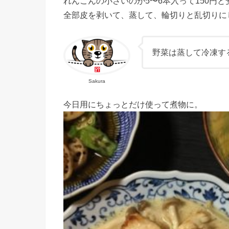
れんこんの小さいのが5〜6本入って150円
全部皮を剥いて、蒸して、輪切りと乱切りに
野菜は蒸して冷凍す
Sakura
今日用にちょっとだけ使って煮物に。