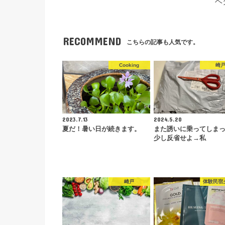
ヘ
RECOMMEND
こちらの記事も人気です。
Cooking
崎
2023.7.13
2024.5.20
夏だ！暑い日が続きます。
また誘いに乗ってしま
少し反省せよ→私
崎戸
体験民宿