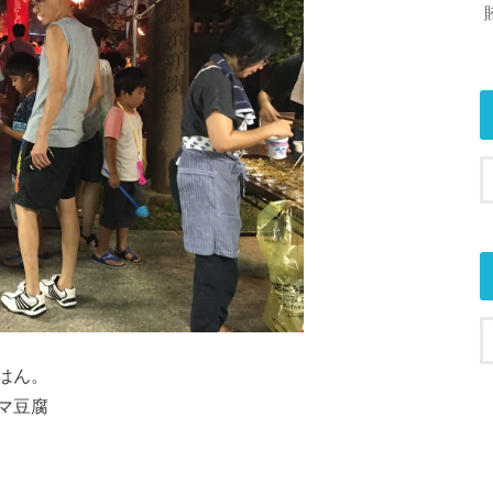
はん。
マ豆腐