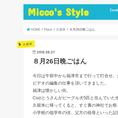
Micco's Style
Cook
cooki
冷蔵庫
手抜き
ダイエ
節約レ
保存食
炊飯器
簡単お
低温調
簡単＋
まかな
お弁当
レシピ
美味し
便利調
HOME
Place
久留米
８月26日晩ごはん
久留米
2018.08.27
８月26日晩ごはん
今日は午前中から福津市まで行って打合せ。
ビデオの編集の仕事を頂いてきました。
福津は懐かしい街。
Coziとうさんがビーグル犬5匹と住んでい
久留米に帰ってくると、すぐ裏の神社でお祭
小学校の低学年の頃、父方の祖母といった記