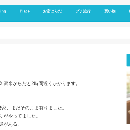
ing
Place
お宿はらだ
プチ旅行
買い物
ng idea
の残り物で作る
簡単レシピ
ットレシピ
シピ
料理
やつ
理
一品
い
とか
いもの
理器
崎戸
佐世保
長崎
大連
久留米
福岡
修学旅行
体験民宿夕ご飯
体験民宿朝食
Hotel
朝食
ランチ
夕食
海外通販
i
i
E
A
久留米からだと2時間近くかかります。
た借家、まだそのまま有りました。
りがやってました。
憶がある。