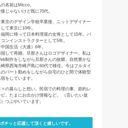
の名前はMicco。
自慢じゃないけど既に70代。
※東京のデザイン学校卒業後、ニットデザイナー
として東京に10年。
※福岡に帰って日本料理屋の女将として15年。パ
ソコンインストラクターとして5年。
※中国生活（大連）6年。
帰国して再婚。旦那さんはロゴデザイナー、私は
Web制作をしながら旦那さんの故郷、自然豊かな
長崎県西海市崎戸島に60代で移住。今はフルタイ
ムのパート勤めをしながら自宅のひと間で体験型
民宿をしています。
日々の暮らしと想い。民宿での料理の事、節約レ
シピ。たまにお出かけ情報など。 （言いたい放
題）つぶやいています。
ポチッと応援して頂くと嬉しいです。