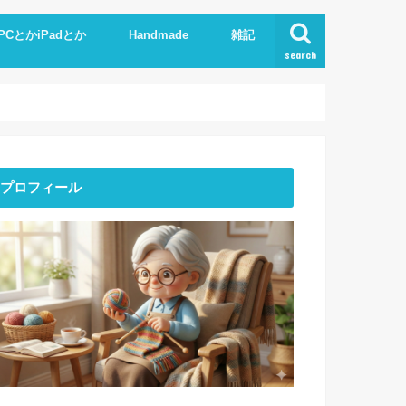
PCとかiPadとか
Handmade
雑記
search
Phone
pad
xcel.Word
I
Knit
ストーンアート
服作り
読書
プロフィール