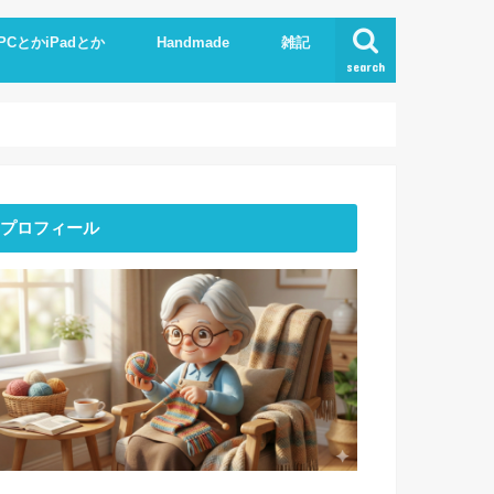
PCとかiPadとか
Handmade
雑記
search
Phone
pad
xcel.Word
I
Knit
ストーンアート
服作り
読書
プロフィール