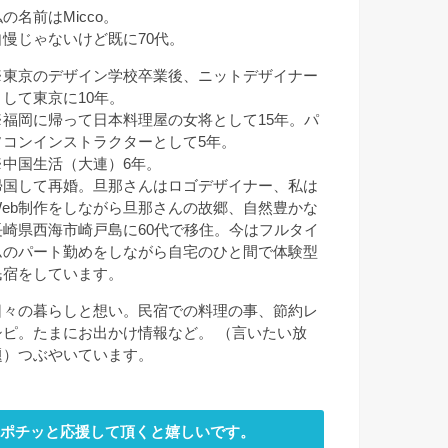
の名前はMicco。
自慢じゃないけど既に70代。
※東京のデザイン学校卒業後、ニットデザイナー
として東京に10年。
※福岡に帰って日本料理屋の女将として15年。パ
ソコンインストラクターとして5年。
※中国生活（大連）6年。
帰国して再婚。旦那さんはロゴデザイナー、私は
Web制作をしながら旦那さんの故郷、自然豊かな
長崎県西海市崎戸島に60代で移住。今はフルタイ
ムのパート勤めをしながら自宅のひと間で体験型
民宿をしています。
日々の暮らしと想い。民宿での料理の事、節約レ
シピ。たまにお出かけ情報など。 （言いたい放
題）つぶやいています。
ポチッと応援して頂くと嬉しいです。