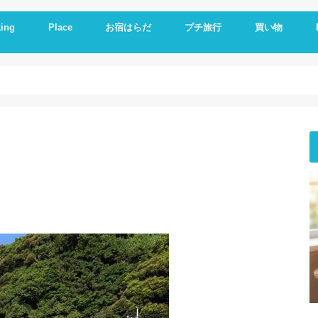
ing
Place
お宿はらだ
プチ旅行
買い物
ng idea
の残り物で作る
簡単レシピ
ットレシピ
シピ
料理
やつ
理
一品
い
とか
いもの
理器
崎戸
佐世保
長崎
大連
久留米
福岡
修学旅行
体験民宿夕ご飯
体験民宿朝食
Hotel
朝食
ランチ
夕食
海外通販
i
i
E
A