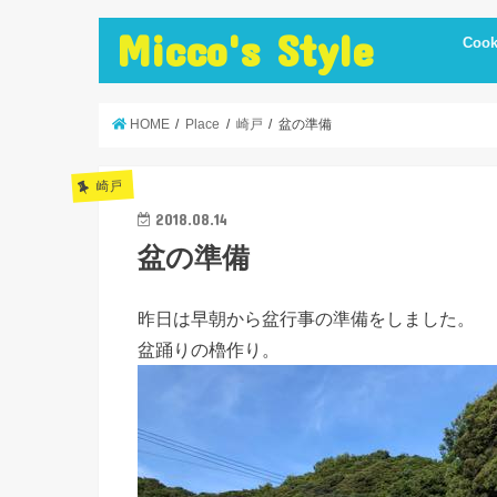
Micco's Style
Cook
cooki
冷蔵庫
手抜き
ダイエ
節約レ
保存食
炊飯器
簡単お
低温調
簡単＋
まかな
お弁当
レシピ
美味し
便利調
HOME
Place
崎戸
盆の準備
崎戸
2018.08.14
盆の準備
昨日は早朝から盆行事の準備をしました。
盆踊りの櫓作り。