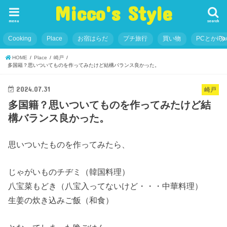
Micco's Style
menu
search
Cooking
Place
お宿はらだ
プチ旅行
買い物
PCとかiP
HOME
Place
崎戸
多国籍？思いついてものを作ってみたけど結構バランス良かった。
2024.07.31
崎戸
多国籍？思いついてものを作ってみたけど結
構バランス良かった。
思いついたものを作ってみたら、
じゃがいものチヂミ（韓国料理）
八宝菜もどき（八宝入ってないけど・・・中華料理）
生姜の炊き込みご飯（和食）