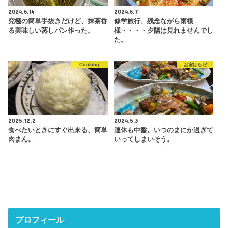
2024.6.14
2024.6.7
究極の簡単手抜きだけど、抹茶香
修学旅行、残念ながら雨模
る美味しい蒸しパン作った。
様・・・・夕陽は見れませんでし
た。
Cooking
お宿はらだ
2025.12.2
2024.5.3
食べたいときにすぐ出来る、簡単
連休も中盤。いつのまにか過ぎて
肉まん。
いってしまいそう。
プロフィール