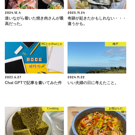
2024.12.4
2025.11.24
迷いながら着いた焼き肉さんが最
奇跡が起きたかもしれない・・・
高だった。
違うかも。
PCとかiPadとか
崎戸
2023.6.27
2024.11.22
Chat GPTで記事を書いてみた件
いい夫婦の日に考えたこと。
Cooking
お宿はらだ