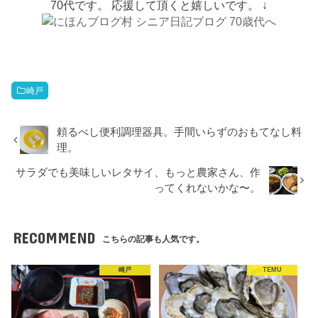
70代です。 応援して頂くと嬉しいです。 ↓
崎戸
頼るべし便利調理器具。手間いらずのおもてなし料
理。
サラダでも美味しいレタサイ、もっと農家さん、作
ってくれないかな〜。
RECOMMEND
こちらの記事も人気です。
崎戸
TEMU