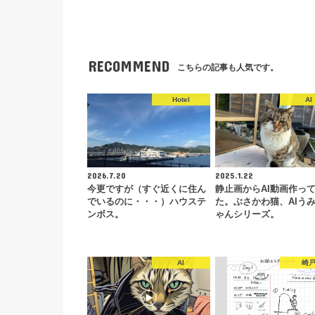
RECOMMEND
こちらの記事も人気です。
Hotel
AI
2026.7.20
2025.1.22
今更ですが（すぐ近くに住ん
静止画からAI動画作っ
でいるのに・・・）ハウステ
た。ぶさかわ猫、AIう
ンボス。
ゃんシリーズ。
AI
崎