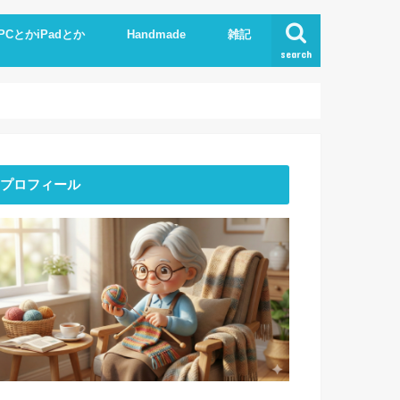
PCとかiPadとか
Handmade
雑記
search
Phone
pad
xcel.Word
I
Knit
ストーンアート
服作り
読書
プロフィール