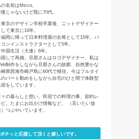
の名前はMicco。
自慢じゃないけど既に70代。
※東京のデザイン学校卒業後、ニットデザイナー
として東京に10年。
※福岡に帰って日本料理屋の女将として15年。パ
ソコンインストラクターとして5年。
※中国生活（大連）6年。
帰国して再婚。旦那さんはロゴデザイナー、私は
Web制作をしながら旦那さんの故郷、自然豊かな
長崎県西海市崎戸島に60代で移住。今はフルタイ
ムのパート勤めをしながら自宅のひと間で体験型
民宿をしています。
日々の暮らしと想い。民宿での料理の事、節約レ
シピ。たまにお出かけ情報など。 （言いたい放
題）つぶやいています。
ポチッと応援して頂くと嬉しいです。