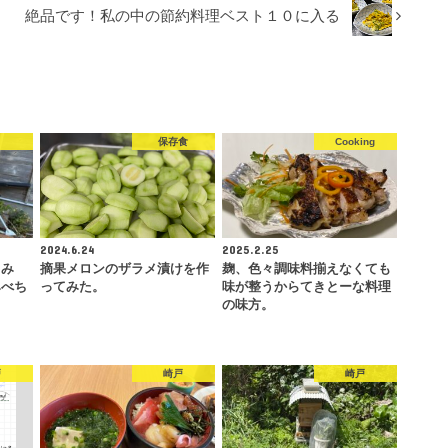
絶品です！私の中の節約料理ベスト１０に入る
保存食
Cooking
2024.6.24
2025.2.25
てみ
摘果メロンのザラメ漬けを作
麹、色々調味料揃えなくても
みべち
ってみた。
味が整うからてきとーな料理
の味方。
戸
崎戸
崎戸