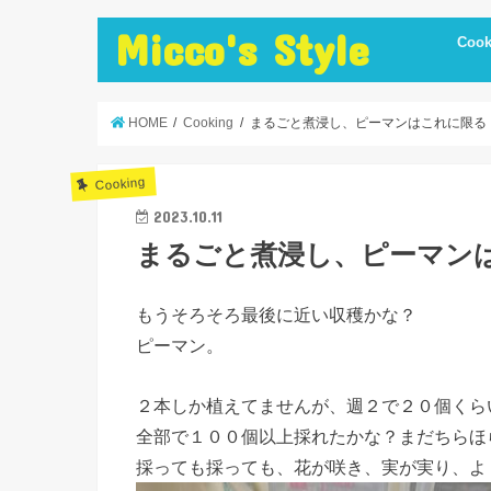
Micco's Style
Cook
cooki
冷蔵庫
手抜き
ダイエ
節約レ
保存食
炊飯器
簡単お
低温調
簡単＋
まかな
お弁当
レシピ
美味し
便利調
HOME
Cooking
まるごと煮浸し、ピーマンはこれに限る
Cooking
2023.10.11
まるごと煮浸し、ピーマン
もうそろそろ最後に近い収穫かな？
ピーマン。
２本しか植えてませんが、週２で２０個くら
全部で１００個以上採れたかな？まだちらほ
採っても採っても、花が咲き、実が実り、よ