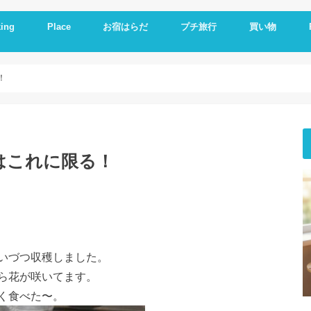
ing
Place
お宿はらだ
プチ旅行
買い物
ng idea
の残り物で作る
簡単レシピ
ットレシピ
シピ
料理
やつ
理
一品
い
とか
いもの
理器
崎戸
佐世保
長崎
大連
久留米
福岡
修学旅行
体験民宿夕ご飯
体験民宿朝食
Hotel
朝食
ランチ
夕食
海外通販
i
i
E
A
！
はこれに限る！
いづつ収穫しました。
ら花が咲いてます。
く食べた〜。