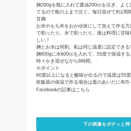
麹200gを瓶に入れて醤油200ccを注ぎ、
てるので瓶の上まで注ぐ。毎日混ぜて約1周
甘麹
お米やもち米をおかゆ状にして加えて作る方
で割ったり、氷で割ったり、後は料理に甘味
しい！
麹とお水は同割。私は同じ温度に設定できる
麹600gに水600ccを入れて、55度で保温す
時々かき混ぜながら6時間。
※ポイント
60度以上になると酸味が出るので温度は55
炊飯器の保温で作る場合は蓋のあいだに布巾
Facebookの記事はこちら
下の画像をポチッと押