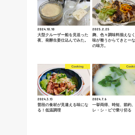
2024.10.10
2025.2.25
大型クルーザー船を見送った
麹、色々調味料揃えな
夜、発酵生姜仕込んでみた。
味が整うからてきとー
の味方。
Cooking
Cooki
2024.3.13
2024.7.6
普段の食材が見違える味にな
一挙両得、時短、節約
る！低温調理
レ・シ・ピで乗り切る