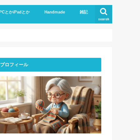
PCとかiPadとか
Handmade
雑記
search
Phone
pad
xcel.Word
I
Knit
ストーンアート
服作り
読書
プロフィール