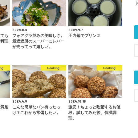
2024.8.4
2009.9.7
くても
フォアグラ並みの美味しさ。
圧力鍋でプリン２
な料理
最近近所のスーパーにレバー
が売ってって嬉しい。
ng
Cooking
Cooking
2024.4.9
2024.10.18
、満足
こんな簡単なパン有ったっ
激安！ちょっと吃驚するお値
け？これから常備したい。
段。試してみた後、低温調
理。