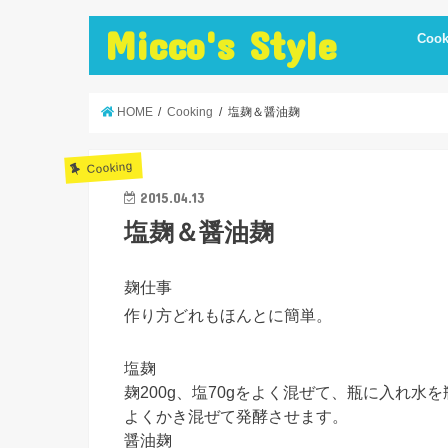
Micco's Style
Cook
cooki
冷蔵庫
手抜き
ダイエ
節約レ
保存食
炊飯器
簡単お
低温調
簡単＋
まかな
お弁当
レシピ
美味し
便利調
HOME
Cooking
塩麹＆醤油麹
Cooking
2015.04.13
塩麹＆醤油麹
麹仕事
作り方どれもほんとに簡単。
塩麹
麹200g、塩70gをよく混ぜて、瓶に入れ水
よくかき混ぜて発酵させます。
醤油麹