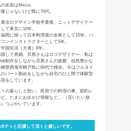
の名前はMicco。
自慢じゃないけど既に70代。
※東京のデザイン学校卒業後、ニットデザイナー
として東京に10年。
※福岡に帰って日本料理屋の女将として15年。パ
ソコンインストラクターとして5年。
※中国生活（大連）6年。
帰国して再婚。旦那さんはロゴデザイナー、私は
Web制作をしながら旦那さんの故郷、自然豊かな
長崎県西海市崎戸島に60代で移住。今はフルタイ
ムのパート勤めをしながら自宅のひと間で体験型
民宿をしています。
日々の暮らしと想い。民宿での料理の事、節約レ
シピ。たまにお出かけ情報など。 （言いたい放
題）つぶやいています。
ポチッと応援して頂くと嬉しいです。