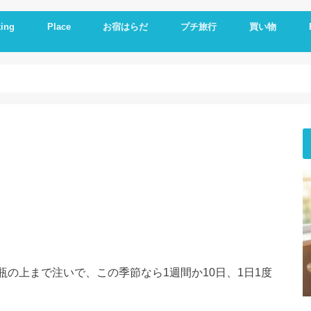
ing
Place
お宿はらだ
プチ旅行
買い物
ng idea
の残り物で作る
簡単レシピ
ットレシピ
シピ
料理
やつ
理
一品
い
とか
いもの
理器
崎戸
佐世保
長崎
大連
久留米
福岡
修学旅行
体験民宿夕ご飯
体験民宿朝食
Hotel
朝食
ランチ
夕食
海外通販
i
i
E
A
を瓶の上まで注いで、この季節なら1週間か10日、1日1度