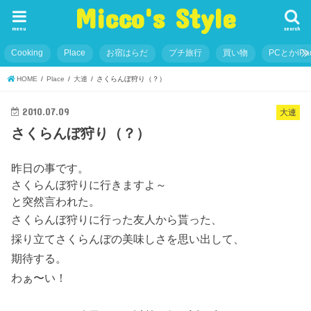
Micco's Style
menu
search
Cooking
Place
お宿はらだ
プチ旅行
買い物
PCとかiP
HOME
Place
大連
さくらんぼ狩り（？）
2010.07.09
大連
さくらんぼ狩り（？）
昨日の事です。
さくらんぼ狩りに行きますよ～
と突然言われた。
さくらんぼ狩りに行った友人から貰った、
採り立てさくらんぼの美味しさを思い出して、
期待する。
わぁ〜い！