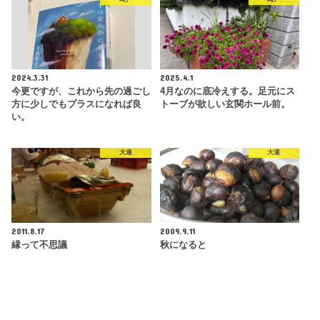
2024.3.31
2025.4.1
今更ですが、これから先の過ごし
4月なのに底冷えする。足元にス
方に少しでもプラスになれば良
トーブが欲しい玄関ホール前。
い。
大連
大連
2011.8.17
2009.9.11
縁って不思議
秋になると