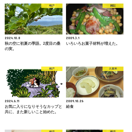
崎戸
雑記
2024.10.8
2009.3.1
秋の空に初夏の季語。2度目の桑
いろいろお菓子材料が増えた。
の実。
崎戸
久留米
2024.6.11
2009.10.26
お気に入りになりそうなカップと
給食
共に、また新しいこと始めた。
崎戸
崎戸