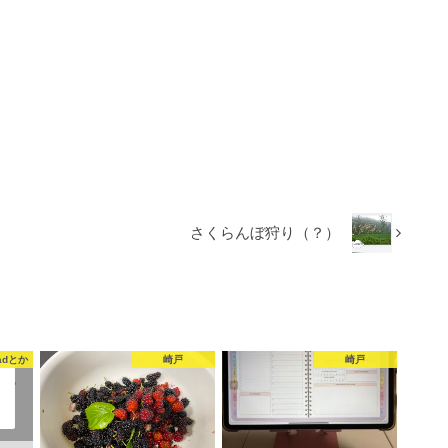
さくらんぼ狩り（？）
adとか
崎戸
崎戸