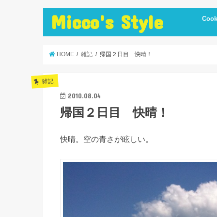
Micco's Style
Cook
cooki
冷蔵庫
手抜き
ダイエ
節約レ
保存食
炊飯器
簡単お
低温調
簡単＋
まかな
お弁当
レシピ
美味し
便利調
HOME
雑記
帰国２日目 快晴！
雑記
2010.08.04
帰国２日目 快晴！
快晴。空の青さが眩しい。