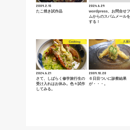
2009.2.15
2024.6.29
たこ焼き試作品
wordpress、お問合せ
ムからのスパムメール
する！
Cooking
久留
2024.6.21
2009.10.20
さて、しばらく修学旅行生の
６日目ついに診察結果
受け入れはお休み。色々試作
が・・・。
してみる。