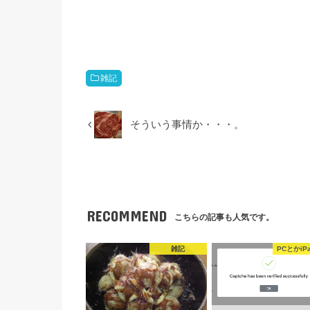
雑記
そういう事情か・・・。
RECOMMEND
こちらの記事も人気です。
雑記
PCとかiP