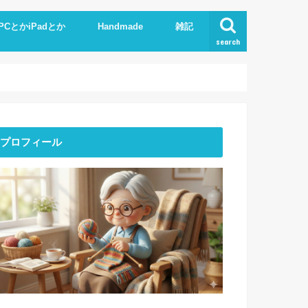
PCとかiPadとか
Handmade
雑記
search
Phone
pad
xcel.Word
I
Knit
ストーンアート
服作り
読書
プロフィール