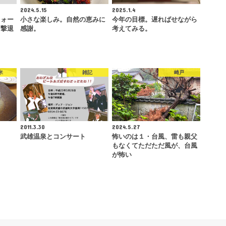
2024.5.15
2025.1.4
フォー
小さな楽しみ。自然の恵みに
今年の目標。遅ればせながら
を撃退
感謝。
考えてみる。
米
雑記
崎戸
2011.3.30
2024.5.27
武雄温泉とコンサート
怖いのは１・台風、雷も親父
もなくてただただ風が、台風
が怖い