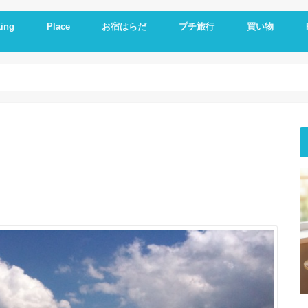
ing
Place
お宿はらだ
プチ旅行
買い物
ng idea
の残り物で作る
簡単レシピ
ットレシピ
シピ
料理
やつ
理
一品
い
とか
いもの
理器
崎戸
佐世保
長崎
大連
久留米
福岡
修学旅行
体験民宿夕ご飯
体験民宿朝食
Hotel
朝食
ランチ
夕食
海外通販
i
i
E
A