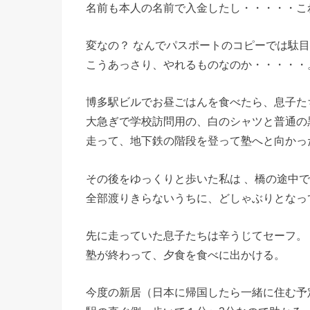
名前も本人の名前で入金したし・・・・・こ
変なの？ なんでパスポートのコピーでは駄
こうあっさり、やれるものなのか・・・・・
博多駅ビルでお昼ごはんを食べたら、息子た
大急ぎで学校訪問用の、白のシャツと普通の
走って、地下鉄の階段を登って塾へと向かっ
その後をゆっくりと歩いた私は 、橋の途中
全部渡りきらないうちに、どしゃぶりとなっ
先に走っていた息子たちは辛うじてセーフ。
塾が終わって、夕食を食べに出かける。
今度の新居（日本に帰国したら一緒に住む予