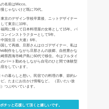
の名前はMicco。
自慢じゃないけど既に70代。
※東京のデザイン学校卒業後、ニットデザイナー
として東京に10年。
※福岡に帰って日本料理屋の女将として15年。パ
ソコンインストラクターとして5年。
※中国生活（大連）6年。
帰国して再婚。旦那さんはロゴデザイナー、私は
Web制作をしながら旦那さんの故郷、自然豊かな
長崎県西海市崎戸島に60代で移住。今はフルタイ
ムのパート勤めをしながら自宅のひと間で体験型
民宿をしています。
日々の暮らしと想い。民宿での料理の事、節約レ
シピ。たまにお出かけ情報など。 （言いたい放
題）つぶやいています。
ポチッと応援して頂くと嬉しいです。