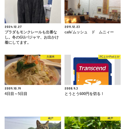
2024.12.27
2011.12.23
プラダもモンクレールも出番な
cafe'ムッシュ ド ムニィー
し。冬のGUパジャマ、お出かけ
着にしてます。
久留米
PCとかiPadとか
2009.10.19
2008.9.3
4日目～5日目
とうとう600円を切る！
崎戸
崎戸