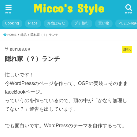
Micco's Style
menu
search
Cooking
Place
お宿はらだ
プチ旅行
買い物
PCとかiP
HOME
雑記
隠れ家（？）ランチ
2011.08.09
雑記
隠れ家（？）ランチ
忙しいです！
今WordPressのページを作って、OGPの実装→そのまま
faceBookページ。
っていうのを作っているので、頭の中が「かなり無理し
てない？」警告を出しています。
でも面白いです。WordPressのテーマを自作するって。