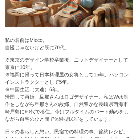
私の名前はMicco。
自慢じゃないけど既に70代。
※東京のデザイン学校卒業後、ニットデザイナーとして
東京に10年。
※福岡に帰って日本料理屋の女将として15年。パソコン
インストラクターとして5年。
※中国生活（大連）6年。
帰国して再婚。旦那さんはロゴデザイナー、私はWeb制
作をしながら旦那さんの故郷、自然豊かな長崎県西海市
崎戸島に60代で移住。今はフルタイムのパート勤めをし
ながら自宅のひと間で体験型民宿をしています。
日々の暮らしと想い。民宿での料理の事、節約レシピ。