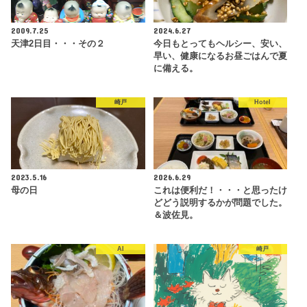
2009.7.25
2024.6.27
天津2日目・・・その２
今日もとってもヘルシー、安い、
早い、健康になるお昼ごはんで夏
に備える。
崎戸
Hotel
2023.5.16
2026.6.29
母の日
これは便利だ！・・・と思ったけ
どどう説明するかが問題でした。
＆波佐見。
AI
崎戸