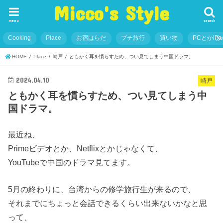
Micco's Style
menu
search
Cooking
Place
お宿はらだ
プチ旅行
買い物
PCとかiP
HOME
Place
崎戸
ともかく耳を慣らすため、つい見てしまう中国ドラマ。
2024.04.10
崎戸
ともかく耳を慣らすため、つい見てしまう中
国ドラマ。
最近ね、
Primeビデオとか、Netflixとかじゃなくて、
YouTubeで中国のドラマ見てます。
5月の終わりに、台湾からの修学旅行生が来るので、
それまでにちょっと会話できるくらい出来ないかなと思
って、