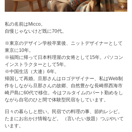
私の名前はMicco。
自慢じゃないけど既に70代。
※東京のデザイン学校卒業後、ニットデザイナーとして
東京に10年。
※福岡に帰って日本料理屋の女将として15年。パソコン
インストラクターとして5年。
※中国生活（大連）6年。
帰国して再婚。旦那さんはロゴデザイナー、私はWeb制
作をしながら旦那さんの故郷、自然豊かな長崎県西海市
崎戸島に60代で移住。今はフルタイムのパート勤めをし
ながら自宅のひと間で体験型民宿をしています。
日々の暮らしと想い。民宿での料理の事、節約レシピ。
たまにお出かけ情報など。 （言いたい放題）つぶやいて
います。