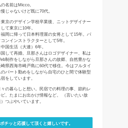
の名前はMicco。
自慢じゃないけど既に70代。
※東京のデザイン学校卒業後、ニットデザイナー
として東京に10年。
※福岡に帰って日本料理屋の女将として15年。パ
ソコンインストラクターとして5年。
※中国生活（大連）6年。
帰国して再婚。旦那さんはロゴデザイナー、私は
Web制作をしながら旦那さんの故郷、自然豊かな
長崎県西海市崎戸島に60代で移住。今はフルタイ
ムのパート勤めをしながら自宅のひと間で体験型
民宿をしています。
日々の暮らしと想い。民宿での料理の事、節約レ
シピ。たまにお出かけ情報など。 （言いたい放
題）つぶやいています。
ポチッと応援して頂くと嬉しいです。