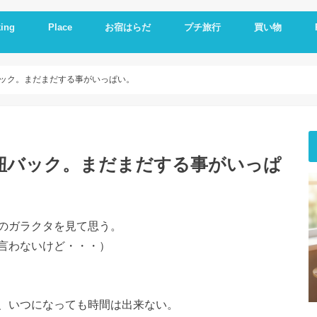
ing
Place
お宿はらだ
プチ旅行
買い物
ng idea
の残り物で作る
簡単レシピ
ットレシピ
シピ
料理
やつ
理
一品
い
とか
いもの
理器
崎戸
佐世保
長崎
大連
久留米
福岡
修学旅行
体験民宿夕ご飯
体験民宿朝食
Hotel
朝食
ランチ
夕食
海外通販
i
i
E
A
ック。まだまだする事がいっぱい。
紐バック。まだまだする事がいっぱ
のガラクタを見て思う。
言わないけど・・・）
、いつになっても時間は出来ない。