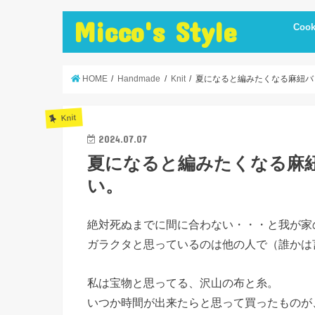
Micco's Style
Cook
cooki
冷蔵庫
手抜き
ダイエ
節約レ
保存食
炊飯器
簡単お
低温調
簡単＋
まかな
お弁当
レシピ
美味し
便利調
HOME
Handmade
Knit
夏になると編みたくなる麻紐バ
Knit
2024.07.07
夏になると編みたくなる麻
い。
絶対死ぬまでに間に合わない・・・と我が家
ガラクタと思っているのは他の人で（誰かは
私は宝物と思ってる、沢山の布と糸。
いつか時間が出来たらと思って買ったものが