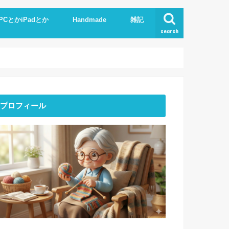
PCとかiPadとか
Handmade
雑記
search
Phone
pad
xcel.Word
I
Knit
ストーンアート
服作り
読書
プロフィール