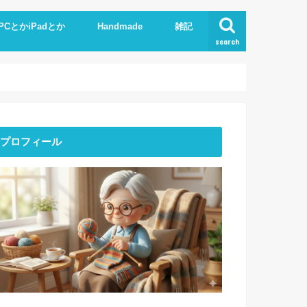
PCとかiPadとか
Handmade
雑記
search
Phone
pad
xcel.Word
I
Knit
ストーンアート
服作り
読書
プロフィール