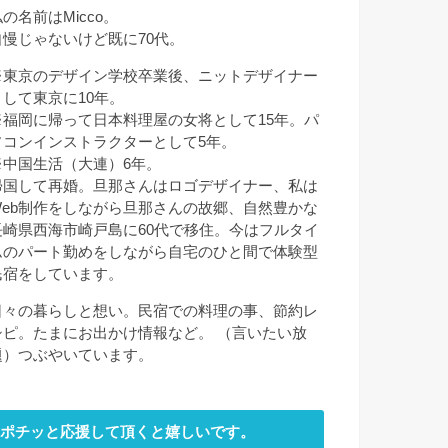
の名前はMicco。
自慢じゃないけど既に70代。
※東京のデザイン学校卒業後、ニットデザイナー
として東京に10年。
※福岡に帰って日本料理屋の女将として15年。パ
ソコンインストラクターとして5年。
※中国生活（大連）6年。
帰国して再婚。旦那さんはロゴデザイナー、私は
Web制作をしながら旦那さんの故郷、自然豊かな
長崎県西海市崎戸島に60代で移住。今はフルタイ
ムのパート勤めをしながら自宅のひと間で体験型
民宿をしています。
日々の暮らしと想い。民宿での料理の事、節約レ
シピ。たまにお出かけ情報など。 （言いたい放
題）つぶやいています。
ポチッと応援して頂くと嬉しいです。