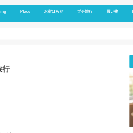
ing
Place
お宿はらだ
プチ旅行
買い物
ng idea
の残り物で作る
簡単レシピ
ットレシピ
シピ
料理
やつ
理
一品
い
とか
いもの
理器
崎戸
佐世保
長崎
大連
久留米
福岡
修学旅行
体験民宿夕ご飯
体験民宿朝食
Hotel
朝食
ランチ
夕食
海外通販
i
i
E
A
旅行