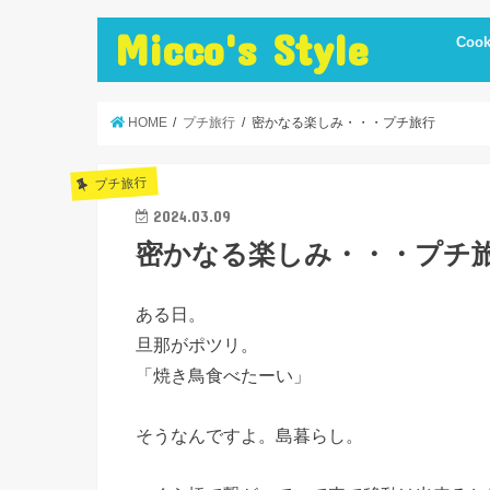
Micco's Style
Cook
cooki
冷蔵庫
手抜き
ダイエ
節約レ
保存食
炊飯器
簡単お
低温調
簡単＋
まかな
お弁当
レシピ
美味し
便利調
HOME
プチ旅行
密かなる楽しみ・・・プチ旅行
プチ旅行
2024.03.09
密かなる楽しみ・・・プチ
ある日。
旦那がポツリ。
「焼き鳥食べたーい」
そうなんですよ。島暮らし。