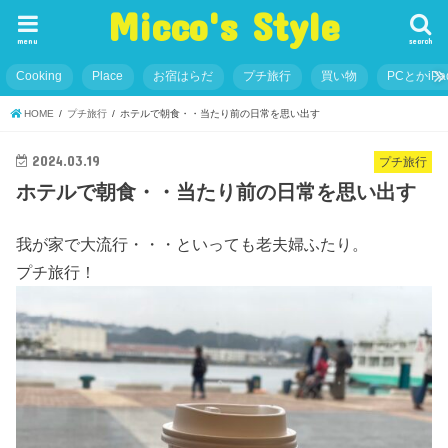
Micco's Style
menu
search
Cooking
Place
お宿はらだ
プチ旅行
買い物
PCとかiP
HOME
プチ旅行
ホテルで朝食・・当たり前の日常を思い出す
2024.03.19
プチ旅行
ホテルで朝食・・当たり前の日常を思い出す
我が家で大流行・・・といっても老夫婦ふたり。
プチ旅行！