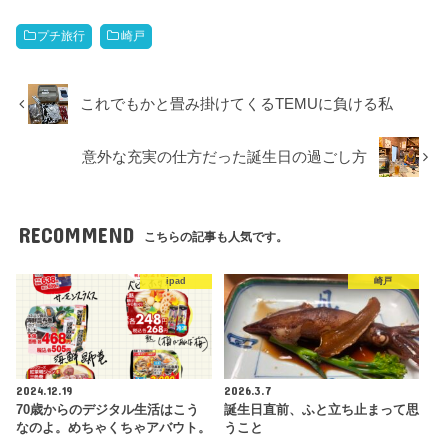
プチ旅行
崎戸
これでもかと畳み掛けてくるTEMUに負ける私
意外な充実の仕方だった誕生日の過ごし方
RECOMMEND
こちらの記事も人気です。
ipad
崎戸
2024.12.19
2026.3.7
70歳からのデジタル生活はこう
誕生日直前、ふと立ち止まって思
なのよ。めちゃくちゃアバウト。
うこと