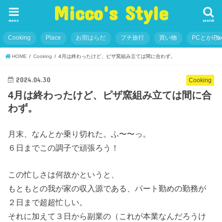
Micco's Style
menu
search
Cooking
Place
お宿はらだ
プチ旅行
買い物
PCとかiP
HOME
Cooking
4月は終わったけど、ピザ窯組み立ては間に合わず。
2024.04.30
Cooking
4月は終わったけど、ピザ窯組み立ては間に合
わず。
月末、なんとか乗り切れた。ふ〜〜っ。
６日までこの調子で頑張ろう！
この忙しさは何故かというと、
もともとの我が家の収入源である、パート勤めの勤務が
２日まで超超忙しい。
それに加えて３日から副業の（これが本業なんだろうけ