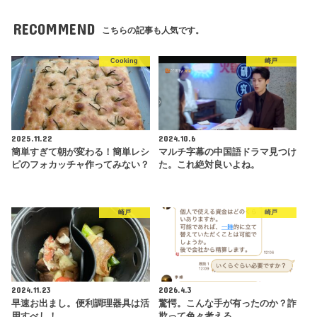
RECOMMEND
こちらの記事も人気です。
Cooking
崎戸
2025.11.22
2024.10.6
簡単すぎて朝が変わる！簡単レシ
マルチ字幕の中国語ドラマ見つけ
ピのフォカッチャ作ってみない？
た。これ絶対良いよね。
崎戸
崎戸
2024.11.23
2026.4.3
早速お出まし。便利調理器具は活
驚愕。こんな手が有ったのか？詐
用すべし！
欺って色々考える。