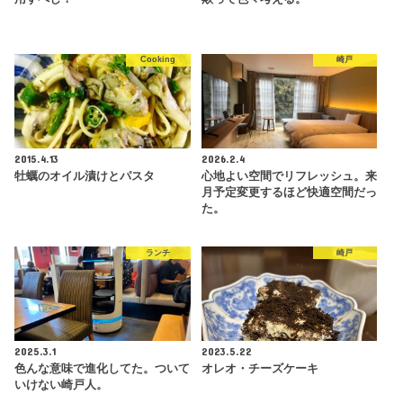
Cooking
崎戸
2015.4.13
2026.2.4
牡蠣のオイル漬けとパスタ
心地よい空間でリフレッシュ。来
月予定変更するほど快適空間だっ
た。
ランチ
崎戸
2025.3.1
2023.5.22
色んな意味で進化してた。ついて
オレオ・チーズケーキ
いけない崎戸人。