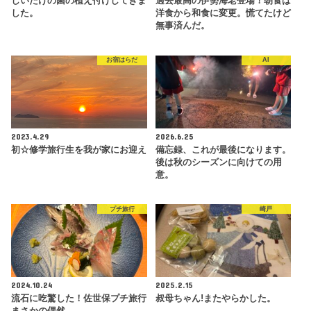
しいたけの菌の植え付けしてきま
過去最高の伊勢海老登場！朝食は
した。
洋食から和食に変更。慌てたけど
無事済んだ。
お宿はらだ
AI
2023.4.29
2026.6.25
初☆修学旅行生を我が家にお迎え
備忘録、これが最後になります。
後は秋のシーズンに向けての用
意。
プチ旅行
崎戸
2024.10.24
2025.2.15
流石に吃驚した！佐世保プチ旅行
叔母ちゃん!またやらかした。
まさかの偶然。