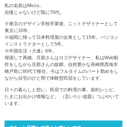
私の名前はMicco。
自慢じゃないけど既に70代。
※東京のデザイン学校卒業後、ニットデザイナーとして
東京に10年。
※福岡に帰って日本料理屋の女将として15年。パソコン
インストラクターとして5年。
※中国生活（大連）6年。
帰国して再婚。旦那さんはロゴデザイナー、私はWeb制
作をしながら旦那さんの故郷、自然豊かな長崎県西海市
崎戸島に60代で移住。今はフルタイムのパート勤めをし
ながら自宅のひと間で体験型民宿をしています。
日々の暮らしと想い。民宿での料理の事、節約レシピ。
たまにお出かけ情報など。 （言いたい放題）つぶやいて
います。