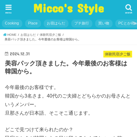
Micco's Style
menu
search
Cooking
Place
お宿はらだ
プチ旅行
買い物
PCとかiP
HOME
お宿はらだ
体験民宿夕ご飯
美容パック頂きました。今年最後のお客様は韓国から。
2024.12.31
体験民宿夕ご飯
美容パック頂きました。今年最後のお客様は
韓国から。
今年最後のお客様です。
韓国から3名さま。40代のご夫婦とどちらかのお母さんと
いうメンバー。
旦那さんが日本語、そこそこ通じます。
どこで見つけて来られたのか？