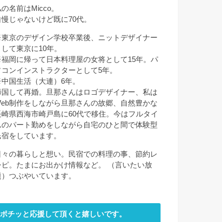
の名前はMicco。
自慢じゃないけど既に70代。
※東京のデザイン学校卒業後、ニットデザイナー
として東京に10年。
※福岡に帰って日本料理屋の女将として15年。パ
ソコンインストラクターとして5年。
※中国生活（大連）6年。
帰国して再婚。旦那さんはロゴデザイナー、私は
Web制作をしながら旦那さんの故郷、自然豊かな
長崎県西海市崎戸島に60代で移住。今はフルタイ
ムのパート勤めをしながら自宅のひと間で体験型
民宿をしています。
日々の暮らしと想い。民宿での料理の事、節約レ
シピ。たまにお出かけ情報など。 （言いたい放
題）つぶやいています。
ポチッと応援して頂くと嬉しいです。