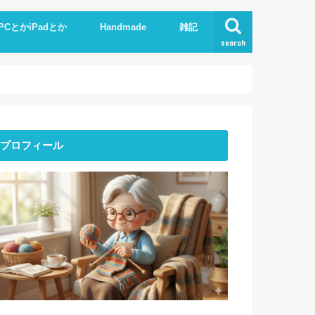
PCとかiPadとか
Handmade
雑記
search
Phone
pad
xcel.Word
I
Knit
ストーンアート
服作り
読書
プロフィール