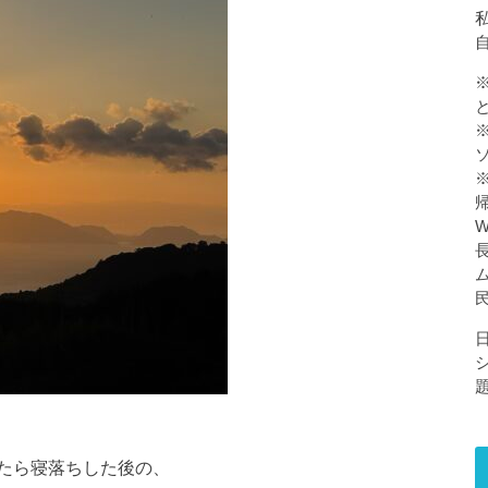
私
たら寝落ちした後の、