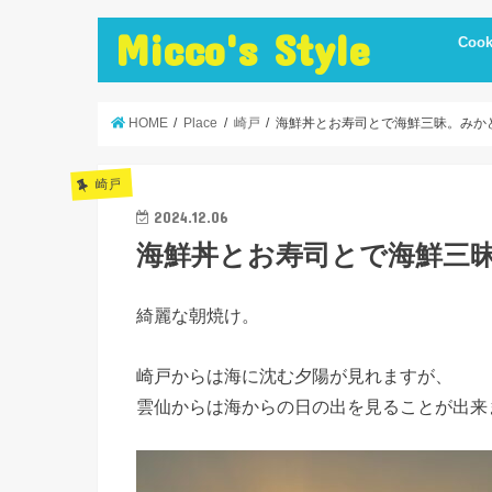
Micco's Style
Cook
cooki
冷蔵庫
手抜き
ダイエ
節約レ
保存食
炊飯器
簡単お
低温調
簡単＋
まかな
お弁当
レシピ
美味し
便利調
HOME
Place
崎戸
海鮮丼とお寿司とで海鮮三昧。みか
崎戸
2024.12.06
海鮮丼とお寿司とで海鮮三
綺麗な朝焼け。
崎戸からは海に沈む夕陽が見れますが、
雲仙からは海からの日の出を見ることが出来