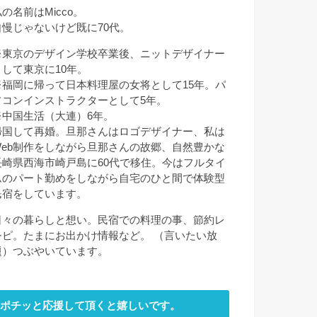
の名前はMicco。
自慢じゃないけど既に70代。
※東京のデザイン学校卒業後、ニットデザイナー
として東京に10年。
※福岡に帰って日本料理屋の女将として15年。パ
ソコンインストラクターとして5年。
※中国生活（大連）6年。
帰国して再婚。旦那さんはロゴデザイナー、私は
Web制作をしながら旦那さんの故郷、自然豊かな
長崎県西海市崎戸島に60代で移住。今はフルタイ
ムのパート勤めをしながら自宅のひと間で体験型
民宿をしています。
日々の暮らしと想い。民宿での料理の事、節約レ
シピ。たまにお出かけ情報など。 （言いたい放
題）つぶやいています。
ポチッと応援して頂くと嬉しいです。