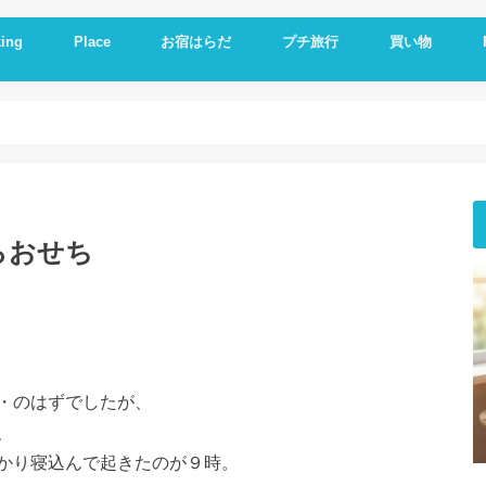
ing
Place
お宿はらだ
プチ旅行
買い物
ng idea
の残り物で作る
簡単レシピ
ットレシピ
シピ
料理
やつ
理
一品
い
とか
いもの
理器
崎戸
佐世保
長崎
大連
久留米
福岡
修学旅行
体験民宿夕ご飯
体験民宿朝食
Hotel
朝食
ランチ
夕食
海外通販
i
i
E
A
らおせち
・のはずでしたが、
、
かり寝込んで起きたのが９時。