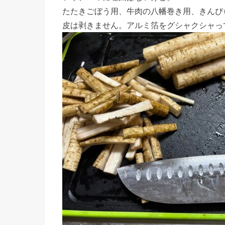
たたきごぼう用、牛肉の八幡巻き用、きんぴ
皮は剥きません。アルミ箔をグシャクシャっ