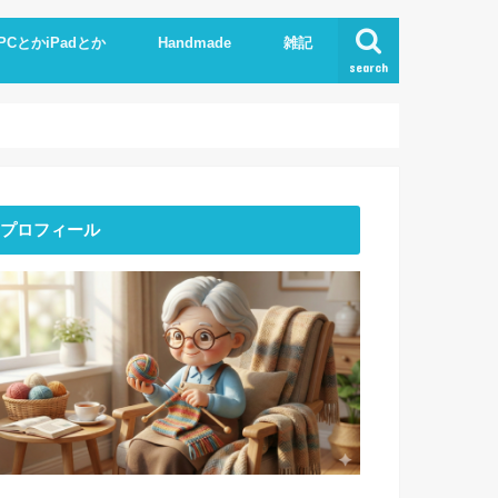
PCとかiPadとか
Handmade
雑記
search
Phone
pad
xcel.Word
I
Knit
ストーンアート
服作り
読書
プロフィール