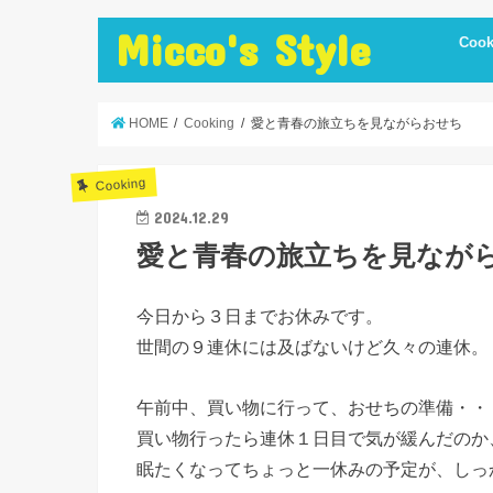
Micco's Style
Cook
cooki
冷蔵庫
手抜き
ダイエ
節約レ
保存食
炊飯器
簡単お
低温調
簡単＋
まかな
お弁当
レシピ
美味し
便利調
HOME
Cooking
愛と青春の旅立ちを見ながらおせち
Cooking
2024.12.29
愛と青春の旅立ちを見なが
今日から３日までお休みです。
世間の９連休には及ばないけど久々の連休。
午前中、買い物に行って、おせちの準備・・
買い物行ったら連休１日目で気が緩んだのか
眠たくなってちょっと一休みの予定が、しっ