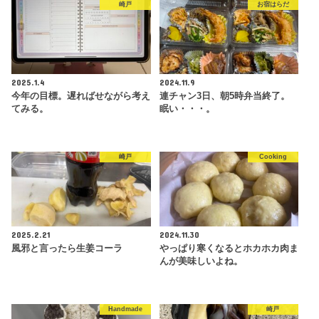
崎戸
お宿はらだ
2025.1.4
2024.11.9
今年の目標。遅ればせながら考え
連チャン3日、朝5時弁当終了。
てみる。
眠い・・・。
崎戸
Cooking
2025.2.21
2024.11.30
風邪と言ったら生姜コーラ
やっぱり寒くなるとホカホカ肉ま
んが美味しいよね。
Handmade
崎戸