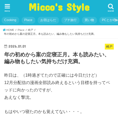
Micco's Style
menu
search
Cooking
Place
お宿はらだ
プチ旅行
買い物
PCとかiP
HOME
Place
崎戸
年の初めから案の定寝正月。本も読みたい、編み物もしたい気持ちだけ充満。
2026.01.01
崎戸
年の初めから案の定寝正月。本も読みたい、
編み物もしたい気持ちだけ充満。
昨日は、（1時過ぎてたので正確には今日だけど）
12月分配信の漫画全部読み終えるという目標を持ってベ
ッドに向かったのですが、
あえなく撃沈。
もはやいつ寝たのかも覚えてない・・・。