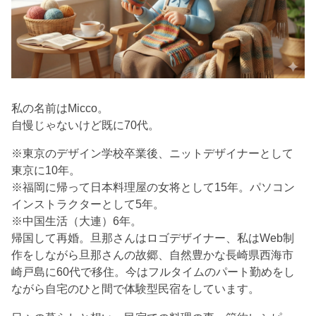
私の名前はMicco。
自慢じゃないけど既に70代。
※東京のデザイン学校卒業後、ニットデザイナーとして
東京に10年。
※福岡に帰って日本料理屋の女将として15年。パソコン
インストラクターとして5年。
※中国生活（大連）6年。
帰国して再婚。旦那さんはロゴデザイナー、私はWeb制
作をしながら旦那さんの故郷、自然豊かな長崎県西海市
崎戸島に60代で移住。今はフルタイムのパート勤めをし
ながら自宅のひと間で体験型民宿をしています。