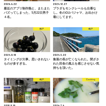
2026.6.22
2024.12.27
最近のアプリ制作熱と、またまた
プラダもモンクレールも出番な
バズってしまった、5月22日男子
し。冬のGUパジャマ、お出かけ
４名。
着にしてます。
崎戸
崎戸
2024.8.18
2024.5.22
タイミングが大事。思いきれない
集落の長が亡くなられた。閉ざさ
ものが多すぎる。
れた田舎の風土を感じさせない気
持ちを頂いた。
崎戸
Cooking
2018.8.19
2024.7.6