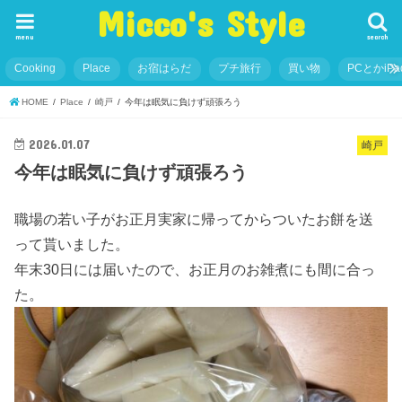
Micco's Style
menu
search
Cooking
Place
お宿はらだ
プチ旅行
買い物
PCとかiP
HOME
Place
崎戸
今年は眠気に負けず頑張ろう
2026.01.07
崎戸
今年は眠気に負けず頑張ろう
職場の若い子がお正月実家に帰ってからついたお餅を送
って貰いました。
年末30日には届いたので、お正月のお雑煮にも間に合っ
た。