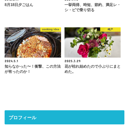
8月18日夕ごはん
一挙両得、時短、節約、満足レ・
シ・ピで乗り切る
cooking idea
崎戸
2024.5.1
2025.3.29
知らなかった〜！衝撃、この方法
花が枯れ始めたので小ぶりにまと
が有ったのか！
めた。
プロフィール