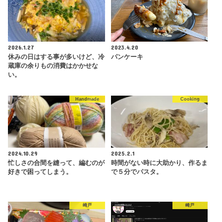
2026.1.27
2023.4.20
休みの日はする事が多いけど、冷
パンケーキ
蔵庫の余りもの消費はかかせな
い。
Handmade
Cooking
2024.10.29
2025.2.1
忙しさの合間を縫って、編むのが
時間がない時に大助かり、作るま
好きで困ってしまう。
で５分でパスタ。
崎戸
崎戸