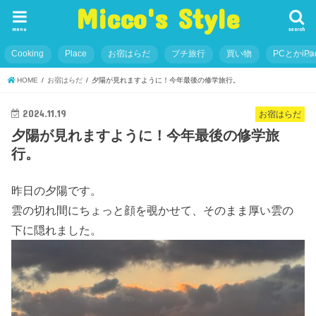
Micco's Style
menu
search
Cooking
Place
お宿はらだ
プチ旅行
買い物
PCとかiP
HOME
お宿はらだ
夕陽が見れますように！今年最後の修学旅行。
2024.11.19
お宿はらだ
夕陽が見れますように！今年最後の修学旅
行。
昨日の夕陽です。
雲の切れ間にちょっと顔を覗かせて、そのまま厚い雲の
下に隠れました。