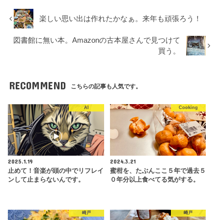
楽しい思い出は作れたかなぁ。来年も頑張ろう！
図書館に無い本。Amazonの古本屋さんで見つけて
買う。
RECOMMEND
こちらの記事も人気です。
AI
Cooking
2025.1.19
2024.3.21
止めて！音楽が頭の中でリフレイ
蜜柑を、たぶんここ５年で過去５
ンして止まらないんです。
０年分以上食べてる気がする。
崎戸
崎戸