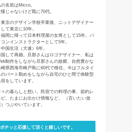
の名前はMicco。
自慢じゃないけど既に70代。
※東京のデザイン学校卒業後、ニットデザイナー
として東京に10年。
※福岡に帰って日本料理屋の女将として15年。パ
ソコンインストラクターとして5年。
※中国生活（大連）6年。
帰国して再婚。旦那さんはロゴデザイナー、私は
Web制作をしながら旦那さんの故郷、自然豊かな
長崎県西海市崎戸島に60代で移住。今はフルタイ
ムのパート勤めをしながら自宅のひと間で体験型
民宿をしています。
日々の暮らしと想い。民宿での料理の事、節約レ
シピ。たまにお出かけ情報など。 （言いたい放
題）つぶやいています。
ポチッと応援して頂くと嬉しいです。