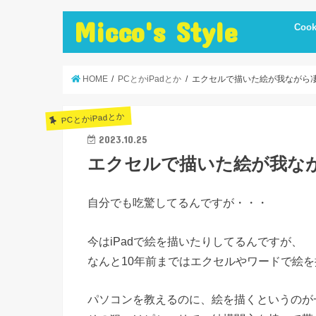
Micco's Style
Cook
cooki
冷蔵庫
手抜き
ダイエ
節約レ
保存食
炊飯器
簡単お
低温調
簡単＋
まかな
お弁当
レシピ
美味し
便利調
HOME
PCとかiPadとか
エクセルで描いた絵が我ながら
PCとかiPadとか
2023.10.25
エクセルで描いた絵が我な
自分でも吃驚してるんですが・・・
今はiPadで絵を描いたりしてるんですが、
なんと10年前まではエクセルやワードで絵
パソコンを教えるのに、絵を描くというのが