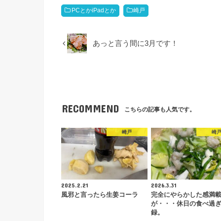
PCとかiPadとか
崎戸
あっと言う間に3月です！
RECOMMEND
こちらの記事も人気です。
崎戸
崎
2025.2.21
2026.3.31
風邪と言ったら生姜コーラ
完全にやらかした感満
が・・・休日の食べ過
録。