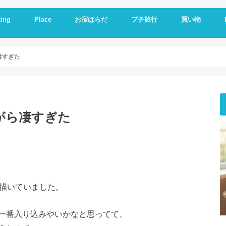
ing
Place
お宿はらだ
プチ旅行
買い物
ng idea
の残り物で作る
簡単レシピ
ットレシピ
シピ
料理
やつ
理
一品
い
とか
いもの
理器
崎戸
佐世保
長崎
大連
久留米
福岡
修学旅行
体験民宿夕ご飯
体験民宿朝食
Hotel
朝食
ランチ
夕食
海外通販
i
i
E
A
凄すぎた
がら凄すぎた
を描いていました。
一番入り込みやいかなと思ってて、