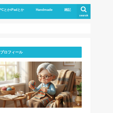
PCとかiPadとか
Handmade
雑記
search
Phone
pad
xcel.Word
I
Knit
ストーンアート
服作り
読書
プロフィール