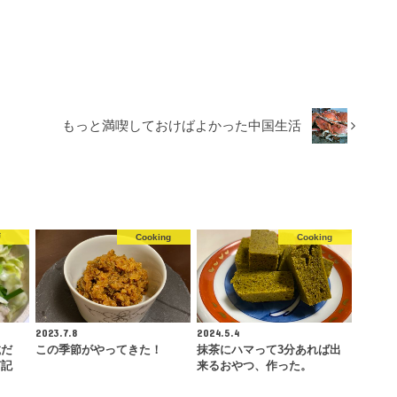
もっと満喫しておけばよかった中国生活
戸
Cooking
Cooking
2023.7.8
2024.5.4
載だ
この季節がやってきた！
抹茶にハマって3分あれば出
ぎ記
来るおやつ、作った。