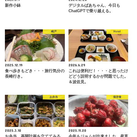
新作小鉢
デジタルばあちゃん、今日も
ChatGPTで乗り越える。
崎戸
Hotel
2025.12.19
2026.6.29
食べ歩きもどき・・・旅行気分の
これは便利だ！・・・と思ったけ
長崎行き。
どどう説明するかが問題でした。
＆波佐見。
お弁当
保存食
2025.3.10
2025.11.20
お弁当、再開計画を立ててみる。
今年もジャムが出来ました。産直