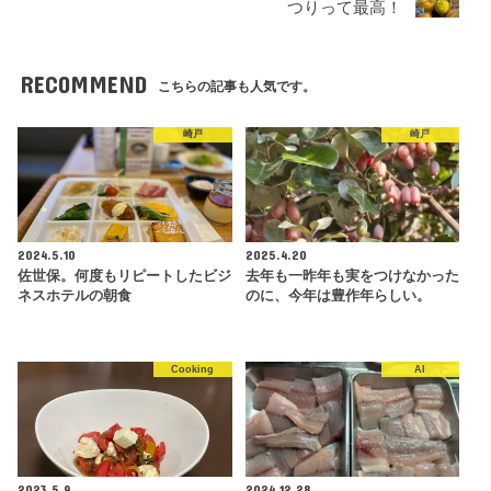
つりって最高！
RECOMMEND
こちらの記事も人気です。
崎戸
崎戸
2024.5.10
2025.4.20
佐世保。何度もリピートしたビジ
去年も一昨年も実をつけなかった
ネスホテルの朝食
のに、今年は豊作年らしい。
Cooking
AI
2023.5.9
2024.12.28