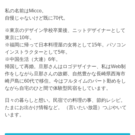
私の名前はMicco。
自慢じゃないけど既に70代。
※東京のデザイン学校卒業後、ニットデザイナーとして
東京に10年。
※福岡に帰って日本料理屋の女将として15年。パソコン
インストラクターとして5年。
※中国生活（大連）6年。
帰国して再婚。旦那さんはロゴデザイナー、私はWeb制
作をしながら旦那さんの故郷、自然豊かな長崎県西海市
崎戸島に60代で移住。今はフルタイムのパート勤めをし
ながら自宅のひと間で体験型民宿をしています。
日々の暮らしと想い。民宿での料理の事、節約レシピ。
たまにお出かけ情報など。 （言いたい放題）つぶやいて
います。