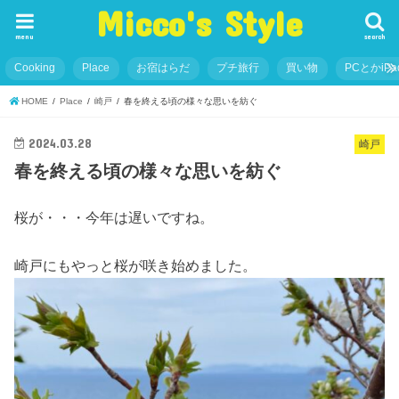
Micco's Style
menu
search
Cooking
Place
お宿はらだ
プチ旅行
買い物
PCとかiP
HOME
Place
崎戸
春を終える頃の様々な思いを紡ぐ
2024.03.28
崎戸
春を終える頃の様々な思いを紡ぐ
桜が・・・今年は遅いですね。
崎戸にもやっと桜が咲き始めました。