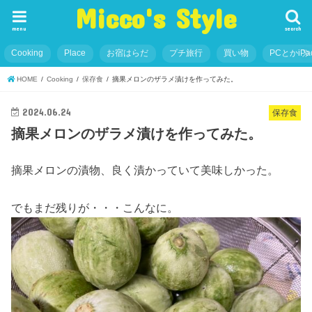
Micco's Style
menu
search
Cooking
Place
お宿はらだ
プチ旅行
買い物
PCとかiP
HOME
Cooking
保存食
摘果メロンのザラメ漬けを作ってみた。
2024.06.24
保存食
摘果メロンのザラメ漬けを作ってみた。
摘果メロンの漬物、良く漬かっていて美味しかった。
でもまだ残りが・・・こんなに。