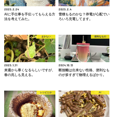
2025.2.24
2025.2.4
AIに手仕事を手伝ってもらえる方
雪積もるのかな？停電が心配でい
法を考えてみた。
ろいろ充電してます。
まかない
便利なもの
2025.1.31
2024.10.13
来週から寒くなるらしいですが、
断捨離は出来ない性格、便利なも
春の兆しも見える。
のが多すぎて物増えるばかり。
レシピとか
AI