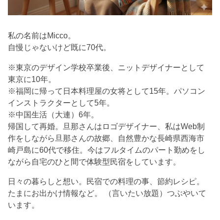
私の名前はMicco。
自慢じゃないけど既に70代。
※東京のデザイン学校卒業後、ニットデザイナーとして
東京に10年。
※福岡に帰って日本料理屋の女将として15年。パソコン
インストラクターとして5年。
※中国生活（大連）6年。
帰国して再婚。旦那さんはロゴデザイナー、私はWeb制
作をしながら旦那さんの故郷、自然豊かな長崎県西海市
崎戸島に60代で移住。今はフルタイムのパート勤めをし
ながら自宅のひと間で体験型民宿をしています。
日々の暮らしと想い。民宿での料理の事、節約レシピ。
たまにお出かけ情報など。 （言いたい放題）つぶやいて
います。