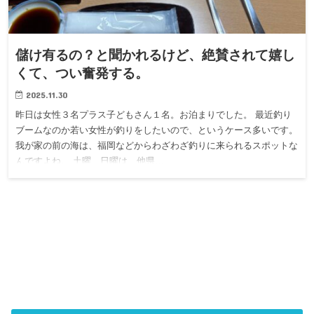
儲け有るの？と聞かれるけど、絶賛されて嬉し
くて、つい奮発する。
2025.11.30
昨日は女性３名プラス子どもさん１名。お泊まりでした。 最近釣り
ブームなのか若い女性が釣りをしたいので、というケース多いです。
我が家の前の海は、福岡などからわざわざ釣りに来られるスポットな
んですよね。 土曜、日曜は、他県…