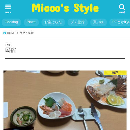
Micco's Style
menu
search
Cooking
Place
お宿はらだ
プチ旅行
買い物
PCとかiP
HOME
タグ : 民宿
TAG
民宿
崎戸