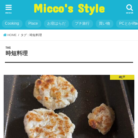
Micco's Style
menu
search
Cooking
Place
お宿はらだ
プチ旅行
買い物
PCとかiP
HOME
タグ : 時短料理
TAG
時短料理
崎戸