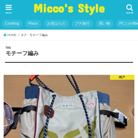
Micco's Style
menu
search
Cooking
Place
お宿はらだ
プチ旅行
買い物
PCとかiP
HOME
タグ : モチーフ編み
TAG
モチーフ編み
崎戸