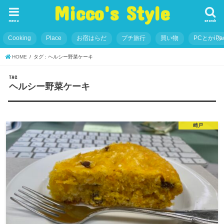
Micco's Style
menu
search
Cooking
Place
お宿はらだ
プチ旅行
買い物
PCとかiP
HOME
タグ : ヘルシー野菜ケーキ
TAG
ヘルシー野菜ケーキ
崎戸