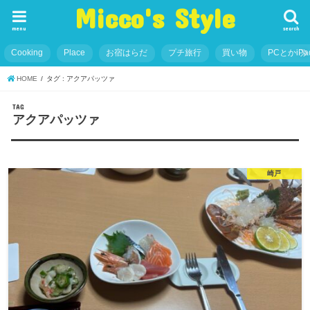
Micco's Style
menu
search
Cooking
Place
お宿はらだ
プチ旅行
買い物
PCとかiP
HOME
タグ : アクアパッツァ
TAG
アクアパッツァ
崎戸