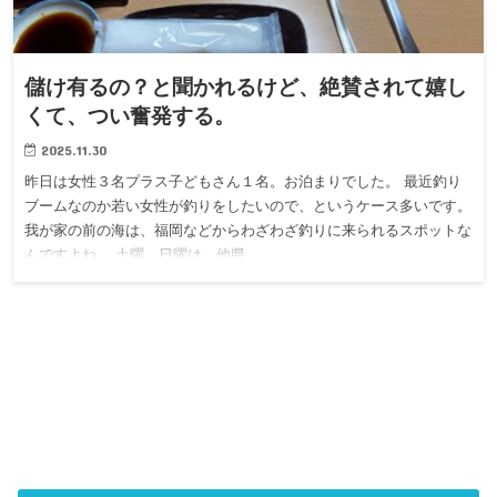
儲け有るの？と聞かれるけど、絶賛されて嬉し
くて、つい奮発する。
2025.11.30
昨日は女性３名プラス子どもさん１名。お泊まりでした。 最近釣り
ブームなのか若い女性が釣りをしたいので、というケース多いです。
我が家の前の海は、福岡などからわざわざ釣りに来られるスポットな
んですよね。 土曜、日曜は、他県…