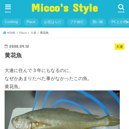
Micco's Style
menu
search
Cooking
Place
お宿はらだ
プチ旅行
買い物
PCとかiP
HOME
Place
大連
黄花魚
2008.09.12
大連
黄花魚
大連に住んで３年にもなるのに、
なぜかあまりたべた事がなかったこの魚。
黄花魚。