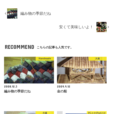
編み物の季節だね
安くて美味しいよ！
RECOMMEND
こちらの記事も人気です。
Handmade
大連
2008.12.3
2009.9.12
編み物の季節だね
金の船
大連
PCとかiPadとか