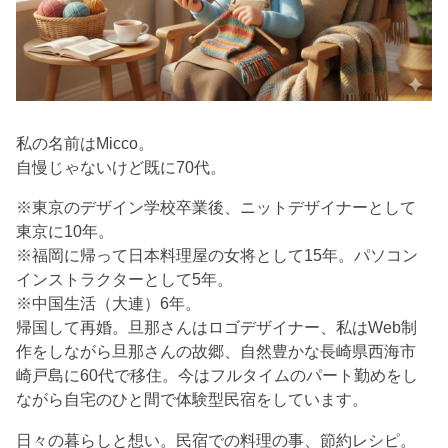
私の名前はMicco。
自慢じゃないけど既に70代。
※東京のデザイン学校卒業後、ニットデザイナーとして
東京に10年。
※福岡に帰って日本料理屋の女将として15年。パソコン
インストラクターとして5年。
※中国生活（大連）6年。
帰国して再婚。旦那さんはロゴデザイナー、私はWeb制
作をしながら旦那さんの故郷、自然豊かな長崎県西海市
崎戸島に60代で移住。今はフルタイムのパート勤めをし
ながら自宅のひと間で体験型民宿をしています。
日々の暮らしと想い。民宿での料理の事、節約レシピ。