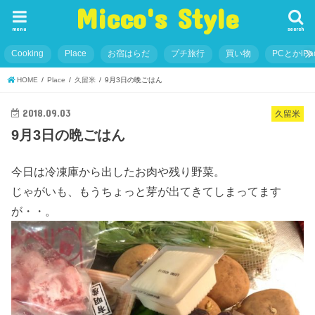
Micco's Style
menu
search
Cooking
Place
お宿はらだ
プチ旅行
買い物
PCとかiP
HOME
Place
久留米
9月3日の晩ごはん
2018.09.03
久留米
9月3日の晩ごはん
今日は冷凍庫から出したお肉や残り野菜。
じゃがいも、もうちょっと芽が出てきてしまってます
が・・。