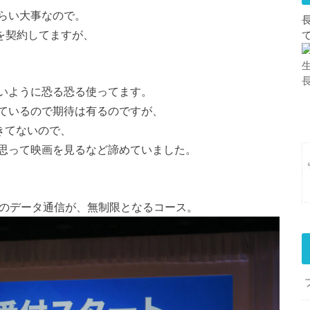
らい大事なので。
を契約してますが、
いように恐る恐る使ってます。
ているので期待は有るのですが、
きてないので、
思って映画を見るなど諦めていました。
へのデータ通信が、無制限となるコース。