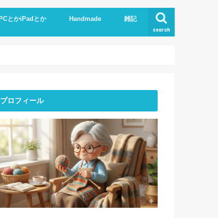
PCとかiPadとか
Handmade
雑記
search
Phone
pad
xcel.Word
I
Knit
ストーンアート
服作り
読書
プロフィール