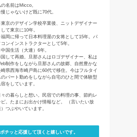
の名前はMicco。
自慢じゃないけど既に70代。
※東京のデザイン学校卒業後、ニットデザイナー
として東京に10年。
※福岡に帰って日本料理屋の女将として15年。パ
ソコンインストラクターとして5年。
※中国生活（大連）6年。
帰国して再婚。旦那さんはロゴデザイナー、私は
Web制作をしながら旦那さんの故郷、自然豊かな
長崎県西海市崎戸島に60代で移住。今はフルタイ
ムのパート勤めをしながら自宅のひと間で体験型
民宿をしています。
日々の暮らしと想い。民宿での料理の事、節約レ
シピ。たまにお出かけ情報など。 （言いたい放
題）つぶやいています。
ポチッと応援して頂くと嬉しいです。