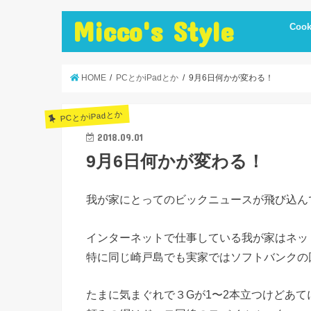
Micco's Style
Cook
cooki
冷蔵庫
手抜き
ダイエ
節約レ
保存食
炊飯器
簡単お
低温調
簡単＋
まかな
お弁当
レシピ
美味し
便利調
HOME
PCとかiPadとか
9月6日何かが変わる！
PCとかiPadとか
2018.09.01
9月6日何かが変わる！
我が家にとってのビックニュースが飛び込ん
インターネットで仕事している我が家はネッ
特に同じ崎戸島でも実家ではソフトバンクの
たまに気まぐれで３Gが1〜2本立つけどあて