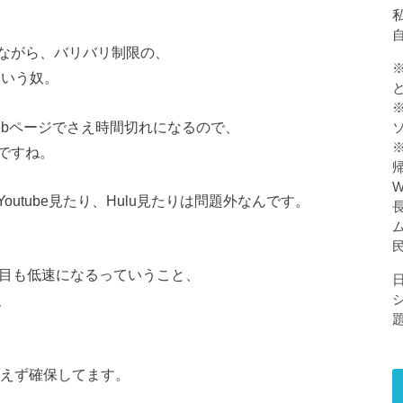
私
ながら、バリバリ制限の、
という奴。
ebページでさえ時間切れになるので、
ですね。
utube見たり、Hulu見たりは問題外なんです。
日目も低速になるっていうこと、
、
敢えず確保してます。