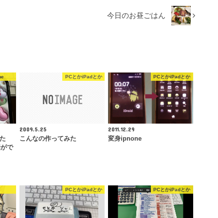
今日のお昼ごはん
ne
PCとかiPadとか
PCとかiPadとか
2009.5.25
2011.12.29
った
こんなの作ってみた
変身ipnone
話がで
PCとかiPadとか
PCとかiPadとか