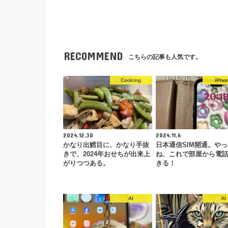
RECOMMEND
こちらの記事も人気です。
Cooking
iPho
2024.12.30
2024.11.6
かなり出鱈目に、かなり手抜
日本通信SIM開通。や
きで、2024年おせちが出来上
ね、これで部屋から電
がりつつある。
きる！
AI
AI