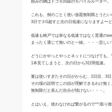
頼みの綱はドコモ回線のモバイルルーター。
これも、例のごとく使い放題無制限とうたい
3日で３G超すと次の日低速になりますよ〜
低速も崎戸では単なる低速ではなく普通のw
まったく通じて無いのと一緒。・・・悲しい
どうにかやっとやっとネットにつなげても、Yo
1本見てしまうと、次の日から3日間低速。
要は使いすぎたその日がからむ、2日目、3
その場の説明でこの頭が理解できるわけ無く
無制限だと喜んだ自分が情けない・・・。
とはいえ、使わなければ繋がるので^^;取り