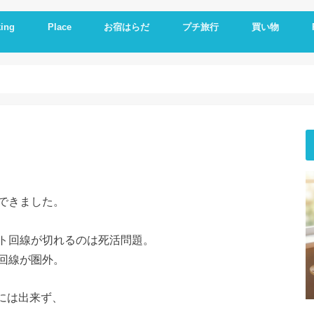
ing
Place
お宿はらだ
プチ旅行
買い物
ng idea
の残り物で作る
簡単レシピ
ットレシピ
シピ
料理
やつ
理
一品
い
とか
いもの
理器
崎戸
佐世保
長崎
大連
久留米
福岡
修学旅行
体験民宿夕ご飯
体験民宿朝食
Hotel
朝食
ランチ
夕食
海外通販
i
i
E
A
できました。
ト回線が切れるのは死活問題。
回線が圏外。
には出来ず、