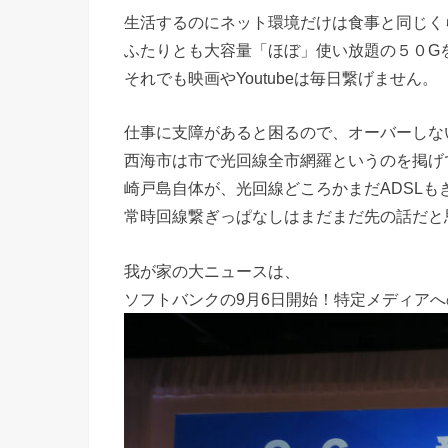
生活するのにネット環境だけは食事と同じく
ふたりとも大容量「ほぼ」使い放題の５０G
それでも映画やYoutubeは毎日繋げません。
仕事に支障があると困るので、オーバーしな
西海市は市で光回線全市網羅というのを掲げ
崎戸島自体が、光回線どころかまだADSLも
常時回線繋ぎっぱなしはまだまだ先の話だと
我が家の大ニュースは、
ソフトバンクの9月6日開始！特定メディア