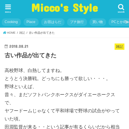
Micco's Style
menu
search
Cooking
Place
お宿はらだ
プチ旅行
買い物
PCとかiP
HOME
雑記
古い作品が出てきた
2018.08.21
雑記
古い作品が出てきた
高校野球、白熱してますね。
とうとう決勝戦。どっちにも勝って欲しい・・・。
野球といえば、
昔々、まだソフトバンクホークスがダイエーホークス
で、
ヤフードームじゃなくて平和球場で野球の試合がやって
いた頃。
田淵監督が来る・・という記事が有るくらいだから相当