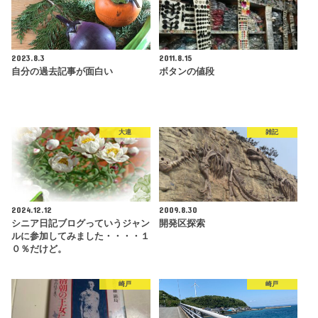
2023.8.3
2011.8.15
自分の過去記事が面白い
ボタンの値段
大連
雑記
2024.12.12
2009.8.30
シニア日記ブログっていうジャン
開発区探索
ルに参加してみました・・・・１
０％だけど。
崎戸
崎戸