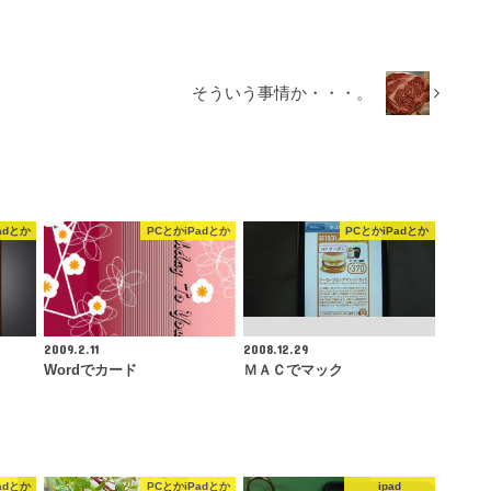
そういう事情か・・・。
adとか
PCとかiPadとか
PCとかiPadとか
2009.2.11
2008.12.29
Wordでカード
ＭＡＣでマック
adとか
PCとかiPadとか
ipad