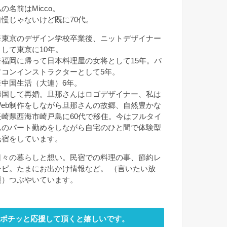
の名前はMicco。
自慢じゃないけど既に70代。
※東京のデザイン学校卒業後、ニットデザイナー
として東京に10年。
※福岡に帰って日本料理屋の女将として15年。パ
ソコンインストラクターとして5年。
※中国生活（大連）6年。
帰国して再婚。旦那さんはロゴデザイナー、私は
Web制作をしながら旦那さんの故郷、自然豊かな
長崎県西海市崎戸島に60代で移住。今はフルタイ
ムのパート勤めをしながら自宅のひと間で体験型
民宿をしています。
日々の暮らしと想い。民宿での料理の事、節約レ
シピ。たまにお出かけ情報など。 （言いたい放
題）つぶやいています。
ポチッと応援して頂くと嬉しいです。