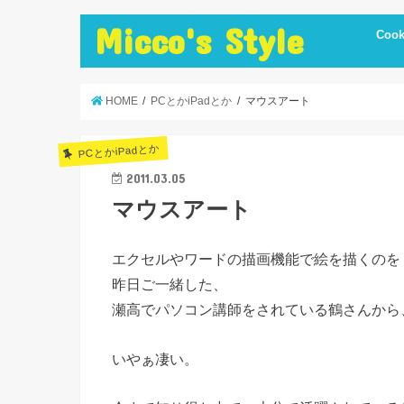
Micco's Style
Cook
cooki
冷蔵庫
手抜き
ダイエ
節約レ
保存食
炊飯器
簡単お
低温調
簡単＋
まかな
お弁当
レシピ
美味し
便利調
HOME
PCとかiPadとか
マウスアート
PCとかiPadとか
2011.03.05
マウスアート
エクセルやワードの描画機能で絵を描くのを
昨日ご一緒した、
瀬高でパソコン講師をされている鶴さんから
いやぁ凄い。