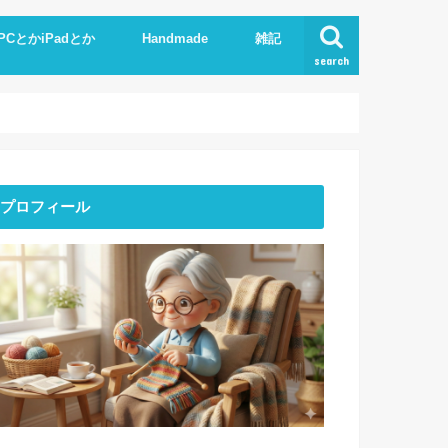
PCとかiPadとか
Handmade
雑記
search
Phone
pad
xcel.Word
I
Knit
ストーンアート
服作り
読書
プロフィール