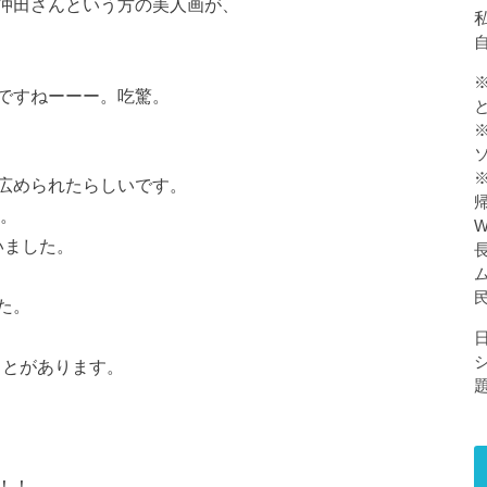
仲田さんという方の美人画が、
私
ですねーーー。吃驚。
広められたらしいです。
。
いました。
た。
ことがあります。
！！