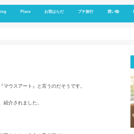
ing
Place
お宿はらだ
プチ旅行
買い物
ng idea
の残り物で作る
簡単レシピ
ットレシピ
シピ
料理
やつ
理
一品
い
とか
いもの
理器
崎戸
佐世保
長崎
大連
久留米
福岡
修学旅行
体験民宿夕ご飯
体験民宿朝食
Hotel
朝食
ランチ
夕食
海外通販
i
i
E
A
『マウスアート』と言うのだそうです。
、紹介されました。