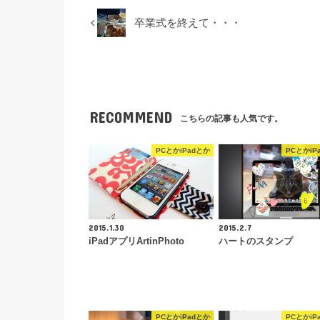
卒業式を終えて・・・
RECOMMEND
こちらの記事も人気です。
PCとかiPadとか
PCとかiP
2015.1.30
2015.2.7
iPadアプリArtinPhoto
ハートのスタンプ
PCとかiPadとか
PCとかiP