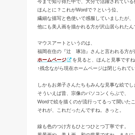
今まで知り得た中で、大分で活躍されている
ほんとに？これがWordで？という位、
繊細な描写と色使いで感服していましたが、
他にも美人画を描かれる方が沢山居られたん
マウスアートというのは、
福岡在住の『辻 琢治』さんと言われる方が
ホームページ
を見ると、ほんと見事ですね
↑残念ながら現在ホームページは閉じられて
しかもお弟子さんたちもみんな見事な絵でし
そういえば昔、宗像のパソコンくらぶで、
Wordで絵を描くのが流行ってるって聞いた
それが、これだったんですね。きっと。
線も色のつけ方もひとつひとつ丁寧です。
風景画や、美人画、和の世界ですね、まさに