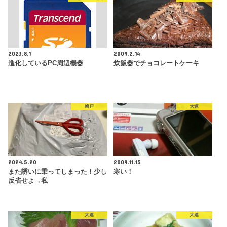
2023.8.1
2009.2.14
進化しているPC周辺機器
炊飯器でチョコレートケーキ
崎戸
大連
2024.5.20
2009.11.15
また誘いに乗ってしまった！少し
寒い！
反省せよ→私
大連
大連