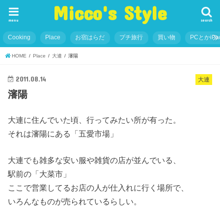
Micco's Style
menu
search
Cooking
Place
お宿はらだ
プチ旅行
買い物
PCとかiP
HOME
Place
大連
瀋陽
2011.08.14
大連
瀋陽
大連に住んでいた頃、行ってみたい所が有った。
それは瀋陽にある「五愛市場」
大連でも雑多な安い服や雑貨の店が並んでいる、
駅前の「大菜市」
ここで営業してるお店の人が仕入れに行く場所で、
いろんなものが売られているらしい。