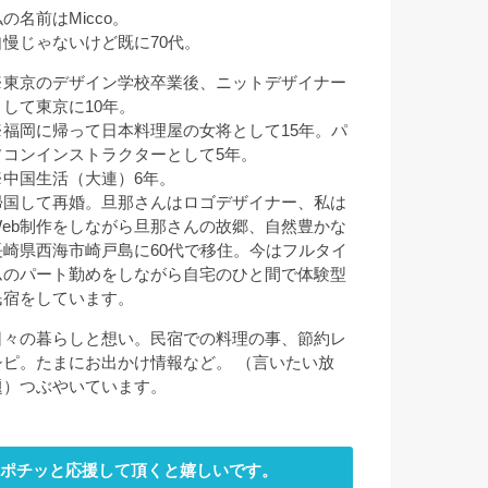
の名前はMicco。
自慢じゃないけど既に70代。
※東京のデザイン学校卒業後、ニットデザイナー
として東京に10年。
※福岡に帰って日本料理屋の女将として15年。パ
ソコンインストラクターとして5年。
※中国生活（大連）6年。
帰国して再婚。旦那さんはロゴデザイナー、私は
Web制作をしながら旦那さんの故郷、自然豊かな
長崎県西海市崎戸島に60代で移住。今はフルタイ
ムのパート勤めをしながら自宅のひと間で体験型
民宿をしています。
日々の暮らしと想い。民宿での料理の事、節約レ
シピ。たまにお出かけ情報など。 （言いたい放
題）つぶやいています。
ポチッと応援して頂くと嬉しいです。