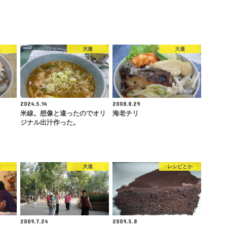
連
大連
大連
2024.5.14
2008.8.29
米線。想像と違ったのでオリ
海老チリ
ジナル出汁作った。
連
大連
レシピとか
2009.7.24
2009.5.8