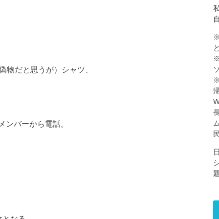
私
％偽物だと思うが）シャツ、
メンバーから電話。
食となる。