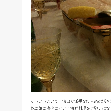
そういうことで、演出が派手なひらめの活き
鮑に蟹に海老にという海鮮料理をご馳走にな