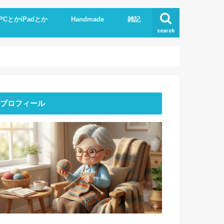
PCとかiPadとか
Handmade
雑記
search
Phone
pad
xcel.Word
I
Knit
ストーンアート
服作り
読書
プロフィール