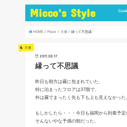
Micco's Style
Cook
cooki
冷蔵庫
手抜き
ダイエ
節約レ
保存食
炊飯器
簡単お
低温調
簡単＋
まかな
お弁当
レシピ
美味し
便利調
HOME
Place
大連
縁って不思議
大連
2011.08.17
縁って不思議
昨日も朝方は霧に包まれていた。
特に泊まったフロアは37階で、
外は霧でまったく先も下も上も見えなかった
もしかしたら・・・今日も福岡から到着予定
そんないやな予感の朝だった。