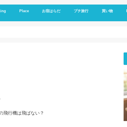
ing
Place
お宿はらだ
プチ旅行
買い物
ng idea
の残り物で作る
簡単レシピ
ットレシピ
シピ
料理
やつ
理
一品
い
とか
いもの
理器
崎戸
佐世保
長崎
大連
久留米
福岡
修学旅行
体験民宿夕ご飯
体験民宿朝食
Hotel
朝食
ランチ
夕食
海外通販
i
i
E
A
。
の飛行機は飛ばない？