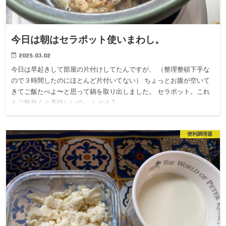
今日は朝はセラポット使いまわし。
2025.03.02
今日は早起きして部屋の片付けしてたんですが、 （整理整頓下手な
ので３時間したのにほとんど片付いてない） ちょっとお腹が空いて
きてご飯たべよ〜と思って鍋を取り出しました。 セラポット。これ
もご飯炊くと美味しいの。 しかも2…
便利調理器