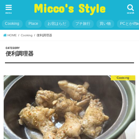
Micco's Style
menu
search
Cooking
Place
お宿はらだ
プチ旅行
買い物
PCとかiP
HOME
Cooking
便利調理器
CATEGORY
便利調理器
Cooking