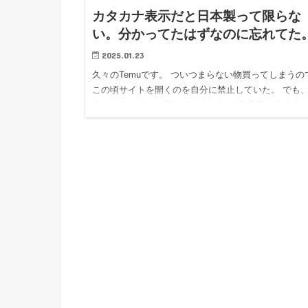
カタカナ表示だと日本製って限らな
い。分かってたはずなのに忘れてた
2025.01.23
久々のTemuです。 ついつまらない物買ってしまうの
この頃サイトを開くのを自分に禁止していた。 でも
告につられてまた買ってしまった。 文房具が主です。
にこの前福岡で買おうかどうするか迷った花柄とかハ
トのライ…