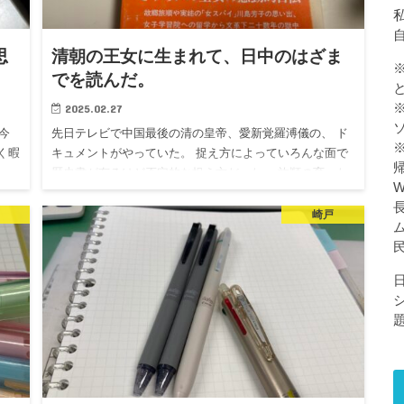
私
思
清朝の王女に生まれて、日中のはざま
でを読んだ。
2025.02.27
今
先日テレビで中国最後の清の皇帝、愛新覚羅溥儀の、 ド
く暇
キュメントがやっていた。 捉え方によっていろんな面で
ュー
歴史書が有るけど否定的な捉え方だった。 旅順の育った
どう
家や天津の家が写って、懐かしかった。 愛新覚羅溥儀が
懐かしかった…
崎戸