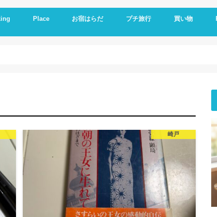
ing
Place
お宿はらだ
プチ旅行
買い物
ng idea
の残り物で作る
簡単レシピ
ットレシピ
シピ
料理
やつ
理
一品
い
とか
いもの
理器
崎戸
佐世保
長崎
大連
久留米
福岡
修学旅行
体験民宿夕ご飯
体験民宿朝食
Hotel
朝食
ランチ
夕食
海外通販
i
i
E
A
崎戸