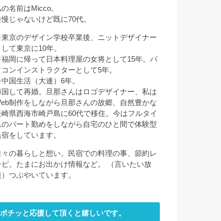
の名前はMicco。
自慢じゃないけど既に70代。
※東京のデザイン学校卒業後、ニットデザイナー
として東京に10年。
※福岡に帰って日本料理屋の女将として15年。パ
ソコンインストラクターとして5年。
※中国生活（大連）6年。
帰国して再婚。旦那さんはロゴデザイナー、私は
Web制作をしながら旦那さんの故郷、自然豊かな
長崎県西海市崎戸島に60代で移住。今はフルタイ
ムのパート勤めをしながら自宅のひと間で体験型
民宿をしています。
日々の暮らしと想い。民宿での料理の事、節約レ
シピ。たまにお出かけ情報など。 （言いたい放
題）つぶやいています。
ポチッと応援して頂くと嬉しいです。