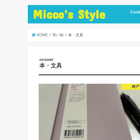
Micco's Style
Cook
cooki
冷蔵庫
手抜き
ダイエ
節約レ
保存食
炊飯器
簡単お
低温調
簡単＋
まかな
お弁当
レシピ
美味し
便利調
HOME
買い物
本・文具
CATEGORY
本・文具
崎戸