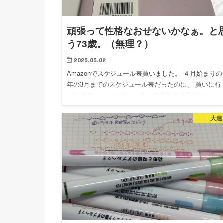
頑張って性格なおせないかなぁ。と
う73歳。（無理？）
2025.05.02
Amazonでスケジュール表買いました。 ４月始まりの
年の3月までのスケジュール表だったのに、 買いに行
がなくて、 おまけで４、５、６月分の月別のスケジ
ル表が付いていたので、 それ使ってました。 でも、
も5…
大連