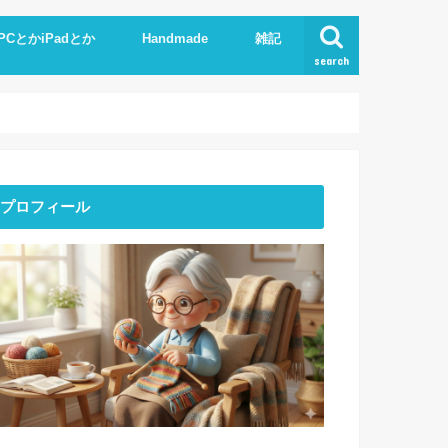
PCとかiPadとか
Handmade
雑記
search
Phone
pad
xcel.Word
I
Knit
ストーンアート
服作り
読書
プロフィール