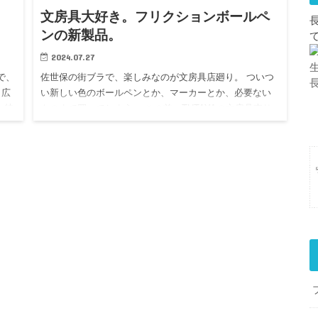
文房具大好き。フリクションボールペ
。
ンの新製品。
2024.07.27
で、
佐世保の街ブラで、楽しみなのが文房具店廻り。 ついつ
、広
い新しい色のボールペンとか、マーカーとか、必要ない
 特
ものまで買ってしまう。 この前、TUTAYAの文房具売り
ー
場で見つけたフリクションボールペン。 史上最細のボー
ル径0.3…