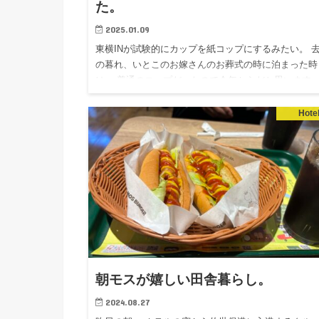
た。
2025.01.09
東横INが試験的にカップを紙コップにするみたい。 
の暮れ、いとこのお嫁さんのお葬式の時に泊まった時
は、 普通のコップだったので今年からだと思います。
ンケートお願いしますと書いてあったので、 紙コッ
のは良いけど…
Hote
朝モスが嬉しい田舎暮らし。
2024.08.27