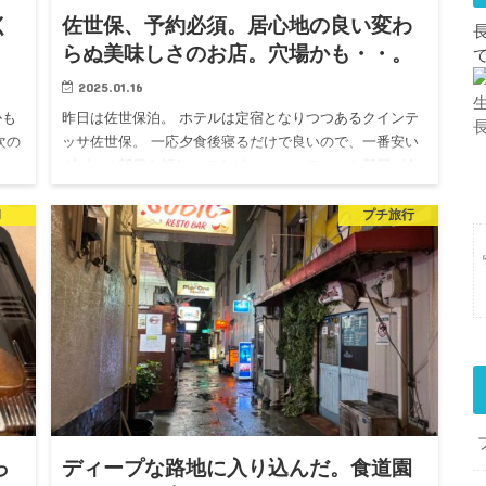
く
佐世保、予約必須。居心地の良い変わ
らぬ美味しさのお店。穴場かも・・。
2025.01.16
かも
昨日は佐世保泊。 ホテルは定宿となりつつあるクインテ
次の
ッサ佐世保。 一応夕食後寝るだけで良いので、一番安い
ダブルの部屋を頼むんですが、 このホテル、お部屋が余
セル
ってるとグレードアップしてくれていて、 昨日もツイン
でした。その…
l
プチ旅行
っ
ディープな路地に入り込んだ。食道園