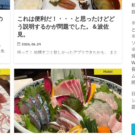
私
の
これは便利だ！・・・と思ったけどど
う説明するかが問題でした。＆波佐
見。
2026.06.29
。
 先
待って！ 結構すごく欲しかったアプリできたかも。 まと
入
め買いしてきた食材を、写真で認識して、 １週間分の献
が
立作ってくれる。 足りない献立の買い足し、簡単な作り
l
Hotel
方を出してくれる。 便利じゃないですか？自分が欲しか
ったアプリ…