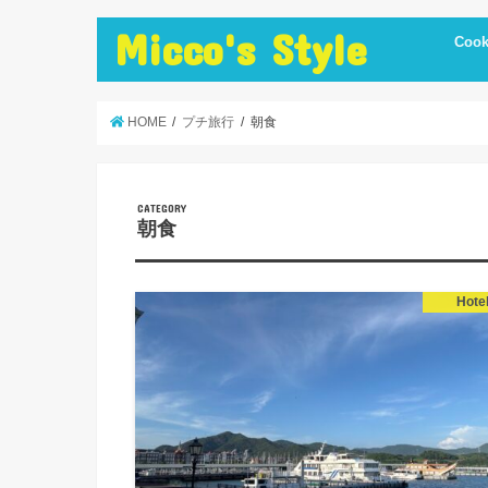
Micco's Style
Cook
cooki
冷蔵庫
手抜き
ダイエ
節約レ
保存食
炊飯器
簡単お
低温調
簡単＋
まかな
お弁当
レシピ
美味し
便利調
HOME
プチ旅行
朝食
CATEGORY
朝食
Hote