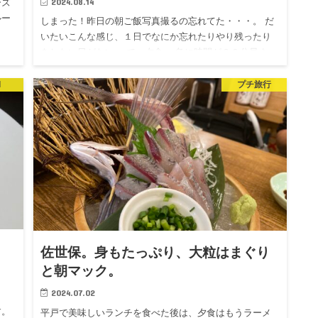
2024.08.14
ーズ
ルー
しまった！昨日の朝ご飯写真撮るの忘れてた・・・。 だ
いたいこんな感じ、１日でなにか忘れたりやり残ったり
をしない日がない。 で、夕食。 急に時間が３０分早まっ
たので、慌てて、また写真撮るの忘れてました。 忘れて
たというより…
l
プチ旅行
佐世保。身もたっぷり、大粒はまぐり
と朝マック。
2024.07.02
す。
平戸で美味しいランチを食べた後は、夕食はもうラーメ