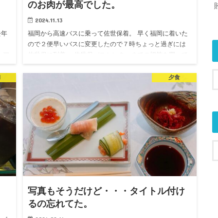
のお肉が最高でした。
2024.11.13
去年
福岡から高速バスに乗って佐世保着。 早く福岡に着いた
ので２便早いバスに変更したので７時ちょっと過ぎには
 ア
佐世保に到着。 佐世保バスセンターまでの切符を買って
プな
たので降りようとしたけど、 確か終点じゃなくて佐々バ
スセンター迄行…
l
夕食
写真もそうだけど・・・タイトル付け
るの忘れてた。