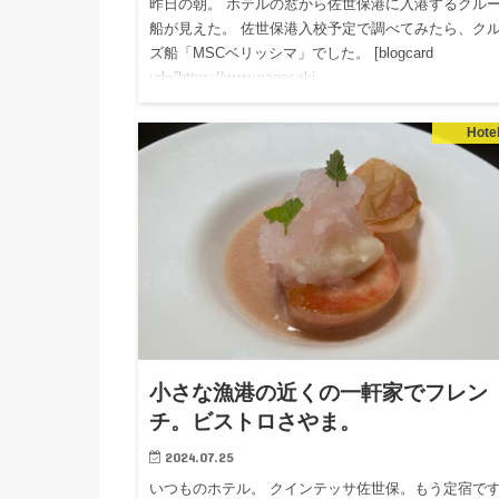
昨日の朝。 ホテルの窓から佐世保港に入港するクル
船が見えた。 佐世保港入校予定で調べてみたら、ク
ズ船「MSCベリッシマ」でした。 [blogcard
url=”https://www.nagasaki…
Hote
小さな漁港の近くの一軒家でフレン
チ。ビストロさやま。
2024.07.25
いつものホテル。 クインテッサ佐世保。もう定宿で