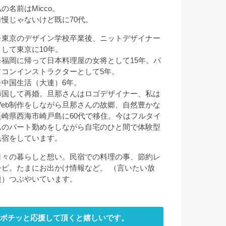
の名前はMicco。
自慢じゃないけど既に70代。
※東京のデザイン学校卒業後、ニットデザイナー
として東京に10年。
※福岡に帰って日本料理屋の女将として15年。パ
ソコンインストラクターとして5年。
※中国生活（大連）6年。
帰国して再婚。旦那さんはロゴデザイナー、私は
Web制作をしながら旦那さんの故郷、自然豊かな
長崎県西海市崎戸島に60代で移住。今はフルタイ
ムのパート勤めをしながら自宅のひと間で体験型
民宿をしています。
日々の暮らしと想い。民宿での料理の事、節約レ
シピ。たまにお出かけ情報など。 （言いたい放
題）つぶやいています。
ポチッと応援して頂くと嬉しいです。