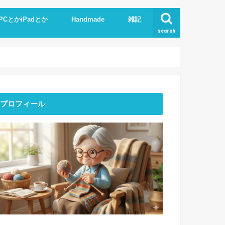
PCとかiPadとか
Handmade
雑記
search
Phone
pad
xcel.Word
I
Knit
ストーンアート
服作り
読書
プロフィール