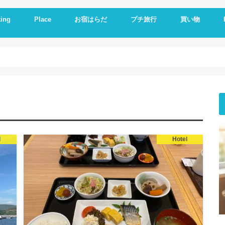
ing
Place
お宿はらだ
プチ旅行
買い物
ng idea
の残り物で作る
簡単レシピ
ットレシピ
シピ
料理
やつ
理
一品
い
とか
いもの
理器
崎戸
佐世保
長崎
大連
久留米
福岡
修学旅行
体験民宿夕ご飯
体験民宿朝食
Hotel
朝食
ランチ
夕食
海外通販
i
i
E
A
l
Hotel