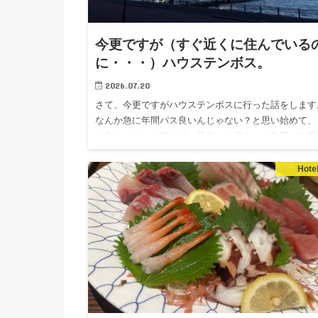
今更ですが（すぐ近くに住んでいる
に・・・）ハウステンボス。
2026.07.20
さて、今更ですがハウステンボスに行った話をします
なんか急に年間パス良いんじゃない？と思い始めて、
に安いホテルを探して、予約した日からの年間パス購
しました。 長崎県民だし、シニア割あるし、１日券
7800円なのに…
Hote