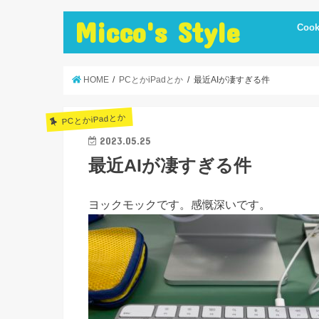
Micco's Style
Cook
cooki
冷蔵庫
手抜き
ダイエ
節約レ
保存食
炊飯器
簡単お
低温調
簡単＋
まかな
お弁当
レシピ
美味し
便利調
HOME
PCとかiPadとか
最近AIが凄すぎる件
PCとかiPadとか
2023.05.25
最近AIが凄すぎる件
ヨックモックです。感慨深いです。