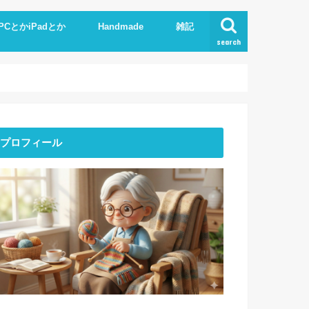
PCとかiPadとか
Handmade
雑記
search
Phone
pad
xcel.Word
I
Knit
ストーンアート
服作り
読書
プロフィール