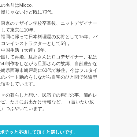
の名前はMicco。
自慢じゃないけど既に70代。
※東京のデザイン学校卒業後、ニットデザイナー
として東京に10年。
※福岡に帰って日本料理屋の女将として15年。パ
ソコンインストラクターとして5年。
※中国生活（大連）6年。
帰国して再婚。旦那さんはロゴデザイナー、私は
Web制作をしながら旦那さんの故郷、自然豊かな
長崎県西海市崎戸島に60代で移住。今はフルタイ
ムのパート勤めをしながら自宅のひと間で体験型
民宿をしています。
日々の暮らしと想い。民宿での料理の事、節約レ
シピ。たまにお出かけ情報など。 （言いたい放
題）つぶやいています。
ポチッと応援して頂くと嬉しいです。