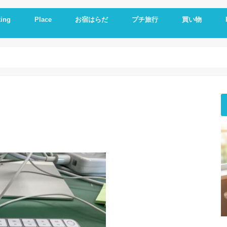
ing
Place
お宿はらだ
プチ旅行
買い物
ng idea
の残り物で作る
簡単レシピ
ットレシピ
シピ
料理
やつ
理
一品
い
とか
いもの
理器
崎戸
佐世保
長崎
大連
久留米
福岡
修学旅行
体験民宿夕ご飯
体験民宿朝食
Hotel
朝食
ランチ
夕食
海外通販
i
i
E
A