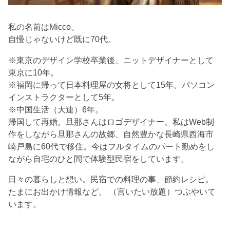
私の名前はMicco。
自慢じゃないけど既に70代。
※東京のデザイン学校卒業後、ニットデザイナーとして
東京に10年。
※福岡に帰って日本料理屋の女将として15年。パソコン
インストラクターとして5年。
※中国生活（大連）6年。
帰国して再婚。旦那さんはロゴデザイナー、私はWeb制
作をしながら旦那さんの故郷、自然豊かな長崎県西海市
崎戸島に60代で移住。今はフルタイムのパート勤めをし
ながら自宅のひと間で体験型民宿をしています。
日々の暮らしと想い。民宿での料理の事、節約レシピ。
たまにお出かけ情報など。 （言いたい放題）つぶやいて
います。