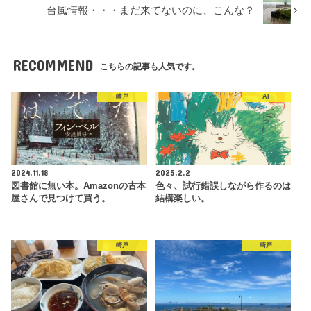
台風情報・・・まだ来てないのに、こんな？
RECOMMEND
こちらの記事も人気です。
崎戸
AI
2024.11.18
2025.2.2
図書館に無い本。Amazonの古本
色々、試行錯誤しながら作るのは
屋さんで見つけて買う。
結構楽しい。
崎戸
崎戸