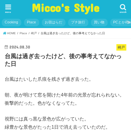
Micco's Style
menu
search
Cooking
Place
お宿はらだ
プチ旅行
買い物
PCとかiP
HOME
Place
崎戸
台風は過ぎ去ったけど、後の事考えてなかった日
2024.08.30
崎戸
台風は過ぎ去ったけど、後の事考えてなかっ
た日
台風はたいした爪痕を残さず過ぎ去った。
朝、夜が明けて窓を開けた4年前の光景が忘れられない。
衝撃的だった。色がなくなってた。
視野には真っ黒な景色が広がっていた。
緑豊かな景色がたった1日で消え去っていたのだ。