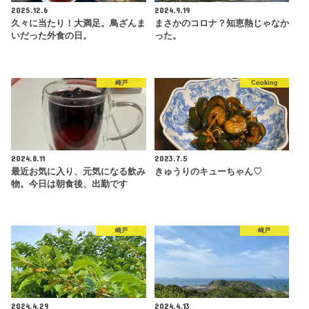
2025.12.6
2024.9.19
久々に当たり！大満足。鳥ざんま
まさかのコロナ？知恵熱じゃなか
いだった外食の日。
った。
崎戸
Cooking
2024.8.11
2023.7.5
最近お気に入り、元気になる飲み
きゅうりのキューちゃん♡
物。今日は朝食後、出勤です
崎戸
崎戸
2024.4.29
2024.4.13