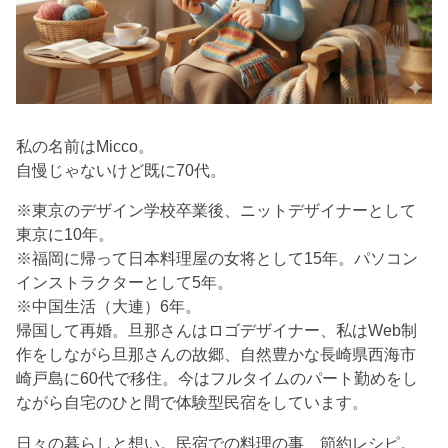
私の名前はMicco。
自慢じゃないけど既に70代。
※東京のデザイン学校卒業後、ニットデザイナーとして
東京に10年。
※福岡に帰って日本料理屋の女将として15年。パソコン
インストラクターとして5年。
※中国生活（大連）6年。
帰国して再婚。旦那さんはロゴデザイナー、私はWeb制
作をしながら旦那さんの故郷、自然豊かな長崎県西海市
崎戸島に60代で移住。今はフルタイムのパート勤めをし
ながら自宅のひと間で体験型民宿をしています。
日々の暮らしと想い。民宿での料理の事、節約レシピ。