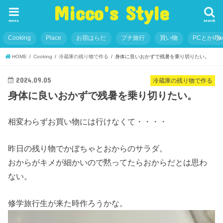
Micco's Style
menu
search
Cooking
Place
お宿はらだ
プチ旅行
買い物
PCとかiP
HOME
Cooking
冷蔵庫の残り物で作る
身体に良いおかずで残暑を乗り切りたい。
2024.09.05
冷蔵庫の残り物で作る
身体に良いおかずで残暑を乗り切りたい。
相変わらずお買い物には行けなくて・・・・
昨日の残り物でかぼちゃとおからのサラダ。
おからがキメが細かいので黙ってたらおからだとは思わ
ない。
修学旅行生が来た時作ろうかな。