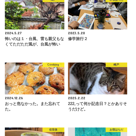
2024.5.27
2023.5.20
怖いのは１・台風、雷も親父もな
修学旅行２
くてただただ風が、台風が怖い
Cooking
崎戸
2024.12.26
2025.2.22
おっと危なかった。また忘れて
222,って何か記念日？とかありそ
た。
うだけど。
佐世保
お宿はらだ