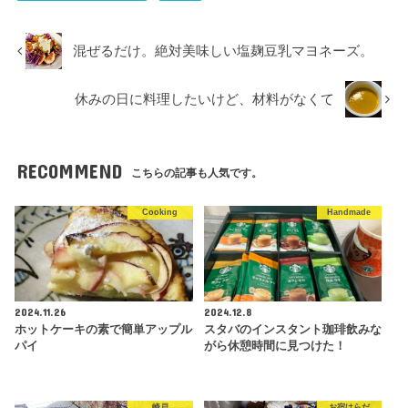
混ぜるだけ。絶対美味しい塩麹豆乳マヨネーズ。
休みの日に料理したいけど、材料がなくて
RECOMMEND
こちらの記事も人気です。
Cooking
Handmade
2024.11.26
2024.12.8
ホットケーキの素で簡単アップル
スタバのインスタント珈琲飲みな
パイ
がら休憩時間に見つけた！
崎戸
お宿はらだ