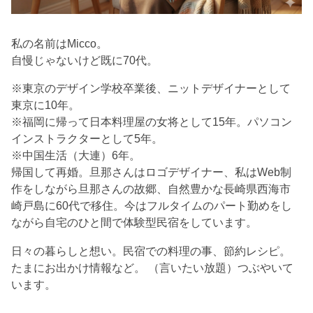
私の名前はMicco。
自慢じゃないけど既に70代。
※東京のデザイン学校卒業後、ニットデザイナーとして
東京に10年。
※福岡に帰って日本料理屋の女将として15年。パソコン
インストラクターとして5年。
※中国生活（大連）6年。
帰国して再婚。旦那さんはロゴデザイナー、私はWeb制
作をしながら旦那さんの故郷、自然豊かな長崎県西海市
崎戸島に60代で移住。今はフルタイムのパート勤めをし
ながら自宅のひと間で体験型民宿をしています。
日々の暮らしと想い。民宿での料理の事、節約レシピ。
たまにお出かけ情報など。 （言いたい放題）つぶやいて
います。