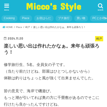
Micco's Style
menu
search
Cooking
Place
お宿はらだ
プチ旅行
買い物
PCとかiP
HOME
Place
崎戸
楽しい思い出は作れたかなぁ。来年も頑張ろう！
2024.11.20
崎戸
楽しい思い出は作れたかなぁ。来年も頑張ろ
う！
修学旅行生、5名。全員女の子です。
（当たり前だけどね、部屋はひとつしかないから）
体験は釣りはちょっと風が強くて出来ませんでした。
皆の意見で、海岸で磯遊び。
もっと潮が引いてれば奥の方に千畳敷があるのでそこに
行けたら良かったんですけどね、