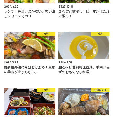
2024.4.20
2023.10.11
ランチ、弁当、まかない、思い出
まるごと煮浸し、ピーマンはこれ
しシリーズその３
に限る！
崎戸
崎戸
2026.3.23
2024.7.31
採算度外視にもほどがある！旦那
頼るべし便利調理器具。手間いら
の暴走が止まらない。
ずのおもてなし料理。
崎戸
お宿はらだ